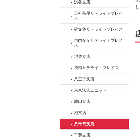
渋谷支店
フ
し
ッ
三軒茶屋サテライトプレイ
ス
タ
情
碑文谷サテライトプレイス
報
自由が丘サテライトプレイ
に
ス
移
池袋支店
動
し
成増サテライトプレイス
ま
八王子支店
す。
東京法人ユニット
勝田支店
柏支店
八千代支店
千葉支店