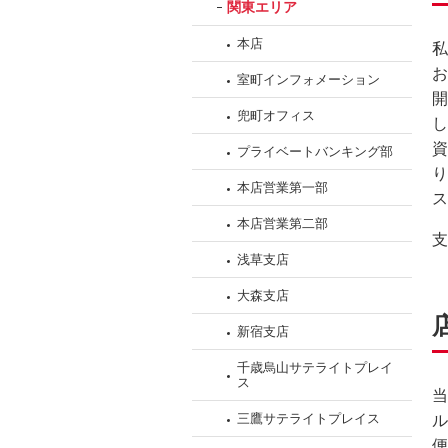
関東エリア
ッ
ダ
本店
私
情
お
室町インフォメーション
報
開
に
兜町オフィス
し
移
資
プライベートバンキング部
動
り
本店営業第一部
し
ス
ま
本店営業第二部
す。
支
浅草支店
本
文
大森支店
に
新宿支店
移
動
千歳烏山サテライトプレイ
ス
し
当
ま
三鷹サテライトプレイス
ル
す。
便