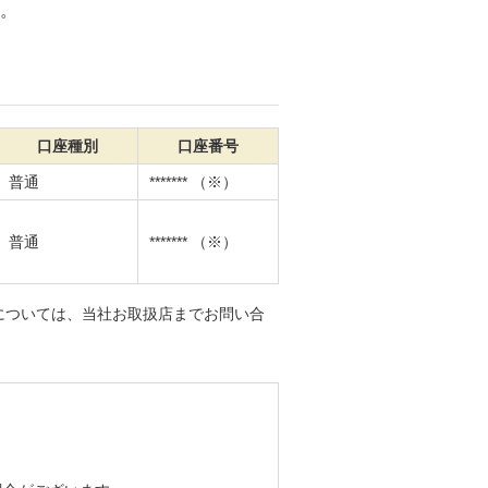
。
口座種別
口座番号
普通
******* （※）
普通
******* （※）
については、当社お取扱店までお問い合