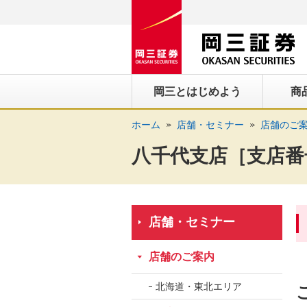
ペ
ペ
こ
ペ
こ
こ
ペ
こ
ー
ー
こ
ー
こ
こ
ー
の
ジ
ジ
か
ジ
か
か
ジ
ペ
の
内
ら
の
ら
ら
の
ー
先
を
ヘ
現
本
フ
終
ジ
岡三とはじめよう
商
頭
移
ッ
在
文
ッ
わ
の
に
動
ダ
地
に
タ
り
上
ホーム
店舗・セミナー
店舗のご
な
す
情
に
な
情
に
部
り
る
報
な
り
報
な
へ
八千代支店［支店番号
ま
た
に
り
ま
に
り
戻
す。
め
な
ま
す。
な
ま
り
の
り
す。
り
す。
ま
リ
ま
ま
す。
店舗・セミナー
ン
す。
す。
ク
店舗のご案内
で
す。
北海道・東北エリア
ヘ