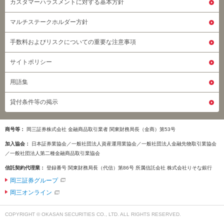
カスタマーハラスメントに対する基本方針
マルチステークホルダー方針
手数料およびリスクについての重要な注意事項
サイトポリシー
用語集
貸付条件等の掲示
商号等
岡三証券株式会社 金融商品取引業者 関東財務局長（金商）第53号
加入協会
日本証券業協会／一般社団法人資産運用業協会／一般社団法人金融先物取引業協会
／一般社団法人第二種金融商品取引業協会
信託契約代理業
登録番号 関東財務局長（代信）第86号 所属信託会社 株式会社りそな銀行
岡三証券グループ
岡三オンライン
COPYRIGHT © OKASAN SECURITIES CO., LTD. ALL RIGHTS RESERVED.