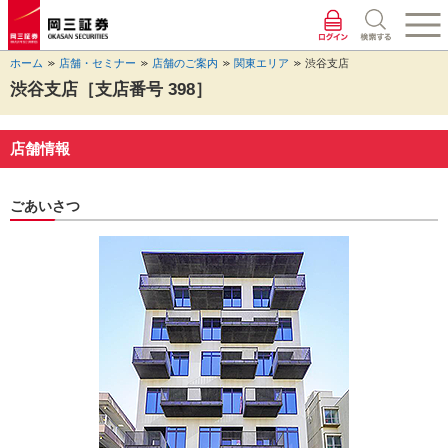
ペ
ペ
こ
ペ
こ
こ
ペ
こ
ー
ー
こ
ー
こ
こ
ー
の
ジ
ジ
か
ジ
か
か
ジ
ペ
ホーム
店舗・セミナー
店舗のご案内
関東エリア
渋谷支店
の
内
ら
の
ら
ら
の
ー
先
を
ヘ
現
本
フ
終
ジ
渋谷支店［支店番号 398］
頭
移
ッ
在
文
ッ
わ
の
に
動
ダ
地
に
タ
り
上
な
す
情
に
な
情
に
部
店舗情報
り
る
報
な
り
報
な
へ
ま
た
に
り
ま
に
り
戻
す。
め
な
ま
す。
な
ま
り
ごあいさつ
の
り
す。
り
す。
ま
リ
ま
ま
す。
ン
す。
す。
ク
で
す。
ヘ
ッ
ダ
情
報
に
移