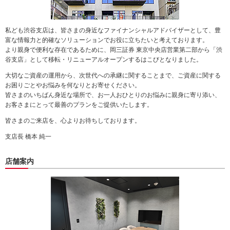
動
し
ま
私ども渋谷支店は、皆さまの身近なファイナンシャルアドバイザーとして、豊
す。
富な情報力と的確なソリューションでお役に立ちたいと考えております。
本
より親身で便利な存在であるために、岡三証券 東京中央店営業第二部から「渋
文
谷支店」として移転・リニューアルオープンするはこびとなりました。
に
大切なご資産の運用から、次世代への承継に関することまで、ご資産に関する
移
お困りごとやお悩みを何なりとお寄せください。
動
皆さまのいちばん身近な場所で、お一人おひとりのお悩みに親身に寄り添い、
し
お客さまにとって最善のプランをご提供いたします。
ま
す。
皆さまのご来店を、心よりお待ちしております。
フ
ッ
支店長 橋本 純一
タ
情
店舗案内
報
に
移
動
し
ま
す。