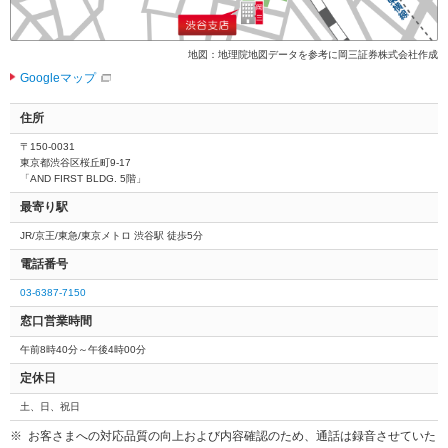
地図：地理院地図データを参考に岡三証券株式会社作成
Googleマップ
住所
〒150-0031
東京都渋谷区桜丘町9-17
「AND FIRST BLDG. 5階」
最寄り駅
JR/京王/東急/東京メトロ 渋谷駅 徒歩5分
電話番号
03-6387-7150
窓口営業時間
午前8時40分～午後4時00分
定休日
土、日、祝日
お客さまへの対応品質の向上および内容確認のため、通話は録音させていた