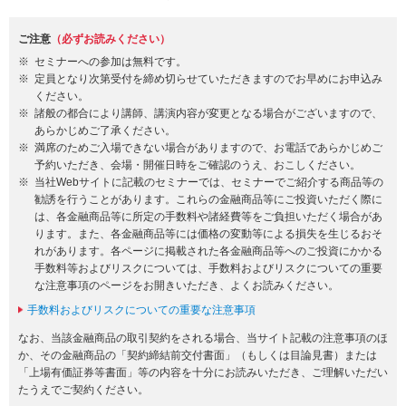
ご注意
（必ずお読みください）
セミナーへの参加は無料です。
定員となり次第受付を締め切らせていただきますのでお早めにお申込み
ください。
諸般の都合により講師、講演内容が変更となる場合がございますので、
あらかじめご了承ください。
満席のためご入場できない場合がありますので、お電話であらかじめご
予約いただき、会場・開催日時をご確認のうえ、おこしください。
当社Webサイトに記載のセミナーでは、セミナーでご紹介する商品等の
勧誘を行うことがあります。これらの金融商品等にご投資いただく際に
は、各金融商品等に所定の手数料や諸経費等をご負担いただく場合があ
ります。また、各金融商品等には価格の変動等による損失を生じるおそ
れがあります。各ページに掲載された各金融商品等へのご投資にかかる
手数料等およびリスクについては、手数料およびリスクについての重要
な注意事項のページをお開きいただき、よくお読みください。
手数料およびリスクについての重要な注意事項
なお、当該金融商品の取引契約をされる場合、当サイト記載の注意事項のほ
か、その金融商品の「契約締結前交付書面」（もしくは目論見書）または
「上場有価証券等書面」等の内容を十分にお読みいただき、ご理解いただい
たうえでご契約ください。