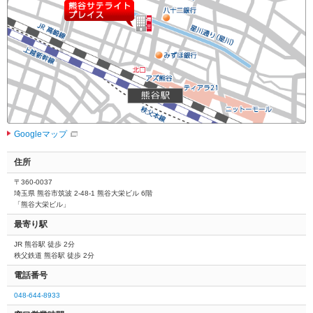
動
し
ま
す。
本
文
に
移
動
し
Googleマップ
ま
す。
住所
フ
〒360-0037
ッ
埼玉県 熊谷市筑波 2-48-1 熊谷大栄ビル 6階
タ
「熊谷大栄ビル」
情
最寄り駅
報
に
JR 熊谷駅 徒歩 2分
移
秩父鉄道 熊谷駅 徒歩 2分
動
電話番号
し
ま
048-644-8933
す。