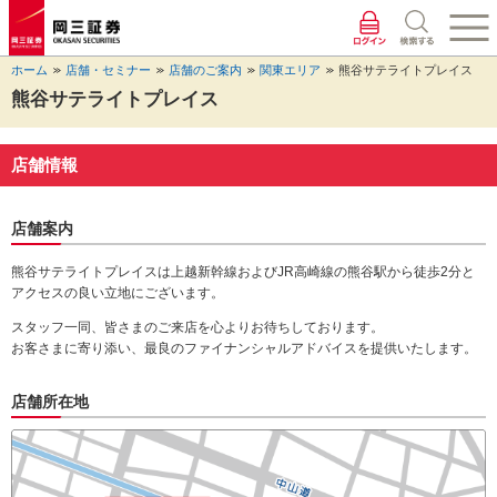
ペ
ペ
こ
ペ
こ
こ
ペ
こ
ー
ー
こ
ー
こ
こ
ー
の
ジ
ジ
か
ジ
か
か
ジ
ペ
ホーム
店舗・セミナー
店舗のご案内
関東エリア
熊谷サテライトプレイス
の
内
ら
の
ら
ら
の
ー
先
を
ヘ
現
本
フ
終
ジ
熊谷サテライトプレイス
頭
移
ッ
在
文
ッ
わ
の
に
動
ダ
地
に
タ
り
上
な
す
情
に
な
情
に
部
店舗情報
り
る
報
な
り
報
な
へ
ま
た
に
り
ま
に
り
戻
す。
め
な
ま
す。
な
ま
り
店舗案内
の
り
す。
り
す。
ま
リ
ま
ま
す。
熊谷サテライトプレイスは上越新幹線およびJR高崎線の熊谷駅から徒歩2分と
ン
す。
す。
アクセスの良い立地にございます。
ク
で
スタッフ一同、皆さまのご来店を心よりお待ちしております。
す。
お客さまに寄り添い、最良のファイナンシャルアドバイスを提供いたします。
ヘ
ッ
店舗所在地
ダ
情
報
に
移