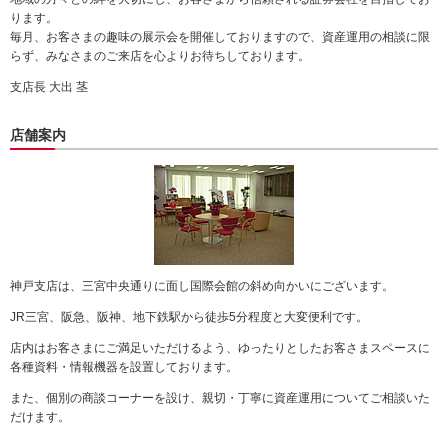
動
ります。
し
毎月、お客さまの趣味の展示会を開催しておりますので、資産運用の相談に限
ま
らず、みなさまのご来店を心よりお待ちしております。
す。
支店長 大出 茎
本
文
に
店舗案内
移
動
し
ま
す。
フ
ッ
タ
神戸支店は、三宮中央通りに面し国際会館の斜め向かいにございます。
情
JR三宮、阪急、阪神、地下鉄駅から徒歩5分程度と大変便利です。
報
に
店内はお客さまにご満足いただけるよう、ゆったりとしたお客さまスペースに
移
各種資料・情報機器を設置しております。
動
し
また、個別の商談コーナーを設け、親切・丁寧に資産運用についてご相談いた
ま
だけます。
す。