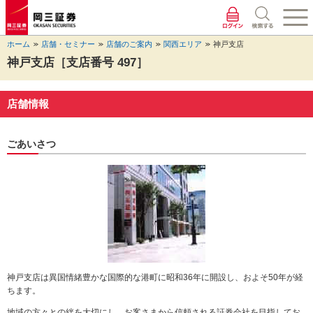
ペ
ペ
こ
ペ
こ
こ
ペ
こ
ー
ー
こ
ー
こ
こ
ー
の
ジ
ジ
か
ジ
か
か
ジ
ペ
ホーム
店舗・セミナー
店舗のご案内
関西エリア
神戸支店
の
内
ら
の
ら
ら
の
ー
先
を
ヘ
現
本
フ
終
ジ
神戸支店［支店番号 497］
頭
移
ッ
在
文
ッ
わ
の
に
動
ダ
地
に
タ
り
上
な
す
情
に
な
情
に
部
店舗情報
り
る
報
な
り
報
な
へ
ま
た
に
り
ま
に
り
戻
す。
め
な
ま
す。
な
ま
り
ごあいさつ
の
り
す。
り
す。
ま
リ
ま
ま
す。
ン
す。
す。
ク
で
す。
ヘ
ッ
ダ
情
神戸支店は異国情緒豊かな国際的な港町に昭和36年に開設し、およそ50年が経
報
ちます。
に
移
地域の方々との絆を大切にし、お客さまから信頼される証券会社を目指してお