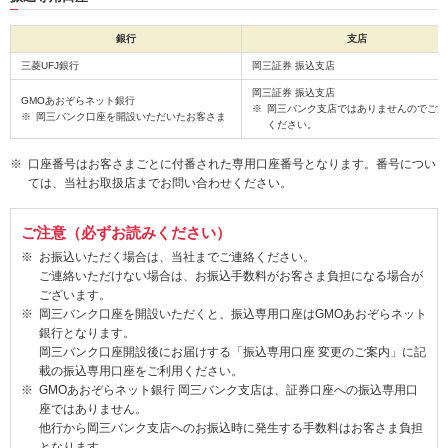
銀行
支店
三菱UFJ銀行
岡三証券 振込支店
岡三証券 振込支店
GMOあおぞらネット銀行
岡三バンク支店ではありませんのでご注
岡三バンク口座を開設いただいたお客さま
ください。
口座番号はお客さまごとに付番された専用口座番号となります。番号につい
ては、当社お取扱店までお問い合わせください。
ご注意（必ずお読みください）
お振込いただく場合は、当社までご連絡ください。
ご連絡いただけない場合は、お振込手数料がお客さま負担になる場合が
ございます。
岡三バンク口座を開設いただくと、振込専用口座はGMOあおぞらネット
銀行となります。
岡三バンク口座開設後にお届けする「振込専用口座 変更のご案内」に記
載の振込専用口座をご利用ください。
GMOあおぞらネット銀行 岡三バンク支店は、証券口座への振込専用口
座ではありません。
他行から岡三バンク支店へのお振込時に発生する手数料はお客さま負担
となります。