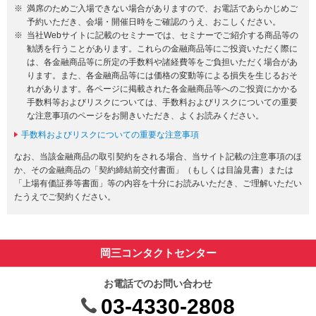
満席のためご入場できない場合がありますので、お電話であらかじめご
予約いただき、会場・開催日時をご確認のうえ、おこしください。
当社Webサイトに記載のセミナーでは、セミナーでご紹介する商品等の
勧誘を行うことがあります。これらの金融商品等にご投資いただく際に
は、各金融商品等に所定の手数料や諸経費等をご負担いただく場合があ
ります。また、各金融商品等には価格の変動等による損失を生じるおそ
れがあります。各ページに掲載された各金融商品等へのご投資にかかる
手数料等およびリスクについては、手数料およびリスクについての重要
な注意事項のページをお開きいただき、よくお読みください。
手数料およびリスクについての重要な注意事項
なお、当該金融商品の取引契約をされる場合、当サイト記載の注意事項のほ
か、その金融商品の「契約締結前交付書面」（もしくは目論見書）または
「上場有価証券等書面」等の内容を十分にお読みいただき、ご理解いただい
たうえでご契約ください。
岡三コンタクトセンター
お電話でのお問い合わせ
03-4330-2808