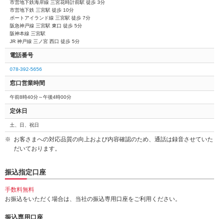
市営地下鉄海岸線 三宮花時計前駅 徒歩 3分
市営地下鉄 三宮駅 徒歩 10分
ポートアイランド線 三宮駅 徒歩 7分
阪急神戸線 三宮駅 東口 徒歩 5分
阪神本線 三宮駅
JR 神戸線 三ノ宮 西口 徒歩 5分
電話番号
078-392-5656
窓口営業時間
午前8時40分～午後4時00分
定休日
土、日、祝日
お客さまへの対応品質の向上および内容確認のため、通話は録音させていた
だいております。
振込指定口座
手数料無料
お振込をいただく場合は、当社の振込専用口座をご利用ください。
振込専用口座