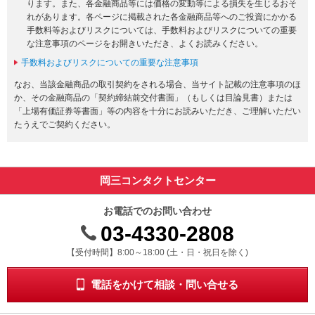
ります。また、各金融商品等には価格の変動等による損失を生じるおそ
れがあります。各ページに掲載された各金融商品等へのご投資にかかる
手数料等およびリスクについては、手数料およびリスクについての重要
な注意事項のページをお開きいただき、よくお読みください。
手数料およびリスクについての重要な注意事項
なお、当該金融商品の取引契約をされる場合、当サイト記載の注意事項のほ
か、その金融商品の「契約締結前交付書面」（もしくは目論見書）または
「上場有価証券等書面」等の内容を十分にお読みいただき、ご理解いただい
たうえでご契約ください。
岡三コンタクトセンター
お電話でのお問い合わせ
03-4330-2808
受付時間 8時から18時 ドニチシュクジツを除く
【受付時間】8:00～18:00 (土・日・祝日を除く)
電話をかけて相談・問い合せる