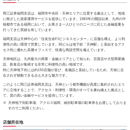
動
し
岡三証券福岡支店は、福岡市中央区・天神エリアに位置する拠点として、地域
ま
に根ざした資産運用サービスを提供しています。1983年の開設以来、九州の中
す。
核都市である福岡において、お客さま一人ひとりのニーズに応じた金融提案を
本
行ってきた実績を有しています。
文
に
福岡支店は天神中心の「住友生命FJビジネスセンター」に店舗を構え、より利
移
便性の高い環境で営業しています。同ビルは地下鉄「天神駅」と直結するアク
動
セス性に優れた高層オフィスで、快適な商談空間を備えています。
し
天神地区は、九州最大の商業・金融エリアとして知られ、百貨店や大型商業施
ま
設、飲食店が集積する非常に利便性の高い地域です。
す。
特に天神地下街には約150店舗が並び、各施設と直結しているため、天候に左
フ
右されず移動できる点も大きな魅力です。
ッ
タ
このように岡三証券福岡支店は、天神という都市機能が高度に集約されたエリ
情
アに立地することで、アクセス・利便性・環境のすべてを兼ね備えた拠点とし
報
て、質の高い金融サービスを提供しています。
に
天神地下街駐車場、アクロス福岡、綾杉駐車場の駐車券をお渡ししておりま
移
すのでご利用ください。
動
し
ま
店舗所在地
す。