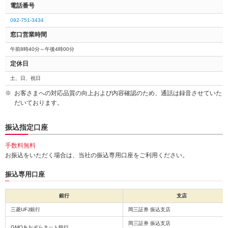
電話番号
092-751-3434
窓口営業時間
午前8時40分～午後4時00分
定休日
土、日、祝日
お客さまへの対応品質の向上および内容確認のため、通話は録音させていた
だいております。
振込指定口座
手数料無料
お振込をいただく場合は、当社の振込専用口座をご利用ください。
振込専用口座
銀行
支店
三菱UFJ銀行
岡三証券 振込支店
岡三証券 振込支店
GMOあおぞらネット銀行