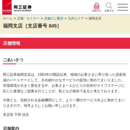
ペ
ペ
こ
ペ
こ
こ
ペ
こ
ー
ー
こ
ー
こ
こ
ー
の
ジ
ジ
か
ジ
か
か
ジ
ペ
ホーム
店舗・セミナー
店舗のご案内
九州エリア
福岡支店
の
内
ら
の
ら
ら
の
ー
先
を
ヘ
現
本
フ
終
ジ
福岡支店［支店番号 845］
頭
移
ッ
在
文
ッ
わ
の
に
動
ダ
地
に
タ
り
上
な
す
情
に
な
情
に
部
店舗情報
り
る
報
な
り
報
な
へ
ま
た
に
り
ま
に
り
戻
す。
め
な
ま
す。
な
ま
り
ごあいさつ
の
り
す。
り
す。
ま
リ
ま
ま
す。
ン
す。
す。
岡三証券福岡支店は、1983年の開設以来、地域のお客さまに寄り添った資産形
ク
成のパートナーとして、きめ細やかなサービスの提供に努めてまいりました。
で
市場環境が大きく変化する中、お客さま一人ひとりの目的やライフステージに
す。
応じた最適なご提案を行うことが、私どもの使命であると考えております。
ヘ
今後とも、信頼される金融機関として、より一層のサービス向上に努めてまい
ッ
りますので、何卒よろしくお願い申し上げます。
ダ
情
支店長 下田 信夫
報
に
店舗案内
移