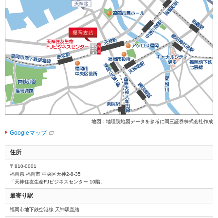
地図：地理院地図データを参考に岡三証券株式会社作成
Googleマップ
住所
〒810-0001
福岡県 福岡市 中央区天神2-8-35
「天神住友生命FJビジネスセンター 10階」
最寄り駅
福岡市地下鉄空港線 天神駅直結