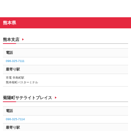
動
し
ま
す。
熊本県
本
文
に
熊本支店
移
動
電話
し
ま
096-325-7111
す。
最寄り駅
フ
ッ
市電 辛島町駅
タ
熊本桜町バスターミナル
情
報
菊陽町サテライトプレイス
に
移
動
電話
し
096-325-7114
ま
す。
最寄り駅