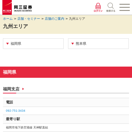
ペ
ペ
こ
ペ
こ
こ
ペ
こ
ー
ー
こ
ー
こ
こ
ー
の
ジ
ジ
か
ジ
か
か
ジ
ペ
ホーム
店舗・セミナー
店舗のご案内
九州エリア
の
内
ら
の
ら
ら
の
ー
先
を
ヘ
現
本
フ
終
ジ
九州エリア
頭
移
ッ
在
文
ッ
わ
の
に
動
ダ
地
に
タ
り
上
な
す
情
に
な
情
に
部
福岡県
熊本県
り
る
報
な
り
報
な
へ
ま
た
に
り
ま
に
り
戻
す。
め
な
ま
す。
な
ま
り
の
り
す。
り
す。
ま
リ
ま
ま
す。
福岡県
ン
す。
す。
ク
で
福岡支店
す。
ヘ
電話
ッ
ダ
092-751-3434
情
最寄り駅
報
に
福岡市地下鉄空港線 天神駅直結
移