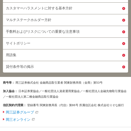
カスタマーハラスメントに対する基本方針
マルチステークホルダー方針
手数料およびリスクについての重要な注意事項
サイトポリシー
用語集
貸付条件等の掲示
商号等
岡三証券株式会社 金融商品取引業者 関東財務局長（金商）第53号
加入協会
日本証券業協会／一般社団法人資産運用業協会／一般社団法人金融先物取引業協会
／一般社団法人第二種金融商品取引業協会
信託契約代理業
登録番号 関東財務局長（代信）第86号 所属信託会社 株式会社りそな銀行
岡三証券グループ
岡三オンライン