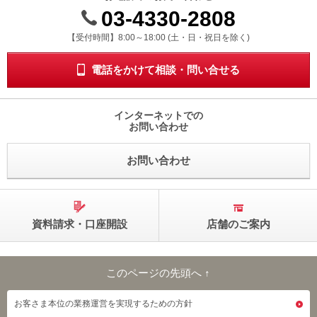
動
03-4330-2808
し
受付時間 8時から18時 ドニチシュクジツを除く
【受付時間】8:00～18:00 (土・日・祝日を除く)
ま
す。
本
電話をかけて相談・問い合せる
文
に
移
インターネットでの
動
お問い合わせ
し
ま
お問い合わせ
す。
フ
ッ
タ
情
資料請求・口座開設
店舗のご案内
報
に
移
動
このページの先頭へ ↑
し
このページの先頭へ
ま
お客さま本位の業務運営を実現するための方針
す。