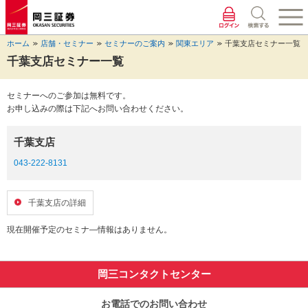
ペ
ペ
こ
ペ
こ
こ
ペ
こ
ー
ー
こ
ー
こ
こ
ー
の
ジ
ジ
か
ジ
か
か
ジ
ペ
ホーム
店舗・セミナー
セミナーのご案内
関東エリア
千葉支店セミナー一覧
の
内
ら
の
ら
ら
の
ー
先
を
ヘ
現
本
フ
終
ジ
千葉支店セミナー一覧
頭
移
ッ
在
文
ッ
わ
の
に
動
ダ
地
に
タ
り
上
セミナーへのご参加は無料です。
な
す
情
に
な
情
に
部
お申し込みの際は下記へお問い合わせください。
り
る
報
な
り
報
な
へ
ま
た
に
り
ま
に
り
戻
す。
め
な
ま
す。
な
ま
り
千葉支店
の
り
す。
り
す。
ま
リ
ま
ま
す。
043-222-8131
ン
す。
す。
ク
で
千葉支店の詳細
す。
ヘ
現在開催予定のセミナ―情報はありません。
ッ
ダ
情
岡三コンタクトセンター
報
に
お電話でのお問い合わせ
移