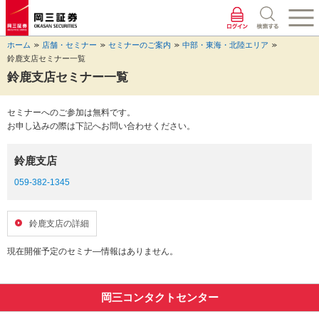
ペ
ペ
こ
ペ
こ
こ
ペ
こ
ー
ー
こ
ー
こ
こ
ー
の
ジ
ジ
か
ジ
か
か
ジ
ペ
ホーム
店舗・セミナー
セミナーのご案内
中部・東海・北陸エリア
の
内
ら
の
ら
ら
の
ー
鈴鹿支店セミナー一覧
先
を
ヘ
現
本
フ
終
ジ
頭
移
ッ
在
文
ッ
わ
の
鈴鹿支店セミナー一覧
に
動
ダ
地
に
タ
り
上
な
す
情
に
な
情
に
部
セミナーへのご参加は無料です。
り
る
報
な
り
報
な
へ
お申し込みの際は下記へお問い合わせください。
ま
た
に
り
ま
に
り
戻
す。
め
な
ま
す。
な
ま
り
の
り
す。
り
す。
ま
鈴鹿支店
リ
ま
ま
す。
ン
す。
す。
059-382-1345
ク
で
す。
鈴鹿支店の詳細
ヘ
ッ
現在開催予定のセミナ―情報はありません。
ダ
情
報
岡三コンタクトセンター
に
移