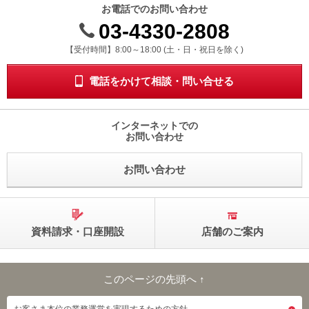
お電話でのお問い合わせ
動
し
03-4330-2808
ま
受付時間 8時から18時 ドニチシュクジツを除く
【受付時間】8:00～18:00 (土・日・祝日を除く)
す。
本
文
電話をかけて相談・問い合せる
に
移
動
インターネットでの
し
お問い合わせ
ま
す。
お問い合わせ
フ
ッ
タ
情
報
資料請求・口座開設
店舗のご案内
に
移
動
し
このページの先頭へ ↑
ま
このページの先頭へ
す。