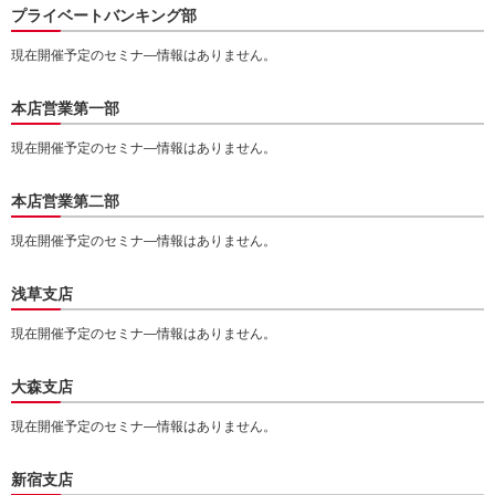
プライベートバンキング部
動
し
現在開催予定のセミナ―情報はありません。
ま
す。
本
本店営業第一部
文
に
現在開催予定のセミナ―情報はありません。
移
動
本店営業第二部
し
ま
現在開催予定のセミナ―情報はありません。
す。
フ
ッ
浅草支店
タ
情
現在開催予定のセミナ―情報はありません。
報
に
大森支店
移
動
現在開催予定のセミナ―情報はありません。
し
ま
新宿支店
す。