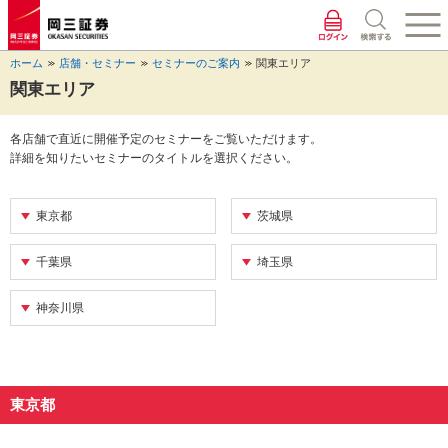
ペ
ペ
こ
ペ
こ
こ
ペ
こ
ー
ー
こ
ー
こ
こ
ー
の
ジ
ジ
か
ジ
か
か
ジ
ペ
ホーム
店舗・セミナー
セミナーのご案内
関東エリア
の
内
ら
の
ら
ら
の
ー
先
を
ヘ
現
本
フ
終
ジ
関東エリア
頭
移
ッ
在
文
ッ
わ
の
に
動
ダ
地
に
タ
り
上
各店舗で直近に開催予定のセミナーをご覧いただけます。
な
す
情
に
な
情
に
部
詳細を知りたいセミナーのタイトルを選択ください。
り
る
報
な
り
報
な
へ
ま
た
に
り
ま
に
り
戻
す。
め
な
ま
す。
な
ま
り
東京都
茨城県
の
り
す。
り
す。
ま
リ
ま
ま
す。
ン
す。
す。
千葉県
埼玉県
ク
で
神奈川県
す。
ヘ
ッ
ダ
情
東京都
報
に
移