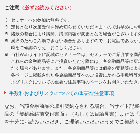
ご注意
（必ずお読みください）
セミナーへの参加は無料です。
定員となり次第受付を締め切らせていただきますのでお早めにお
諸般の都合により講師、講演内容が変更となる場合がございます
満席のためご入場できない場合がありますので、お電話であらか
時をご確認のうえ、おこしください。
当社Webサイトに記載のセミナーでは、セミナーでご紹介する商
これらの金融商品等にご投資いただく際には、各金融商品等に所
だく場合があります。また、各金融商品等には価格の変動等によ
各ページに掲載された各金融商品等へのご投資にかかる手数料等
よびリスクについての重要な注意事項のページをお開きいただき
手数料およびリスクについての重要な注意事項
なお、当該金融商品の取引契約をされる場合、当サイト記載
品の「契約締結前交付書面」（もしくは目論見書）または「
を十分にお読みいただき、ご理解いただいたうえでご契約く