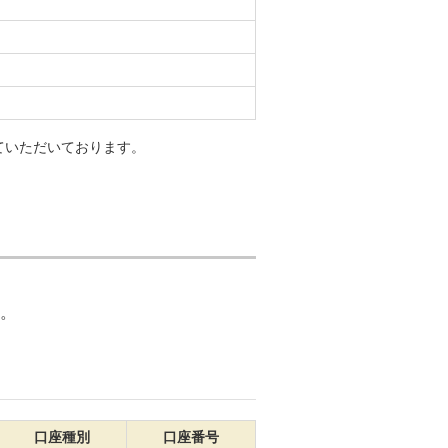
ていただいております。
。
口座種別
口座番号