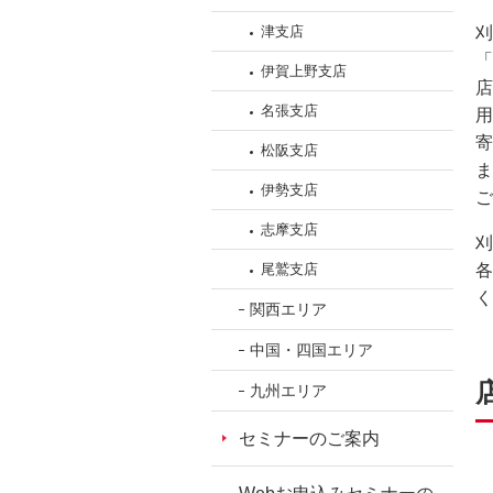
フ
津支店
刈
ッ
「
伊賀上野支店
タ
店
情
名張支店
用
報
寄
松阪支店
に
ま
移
伊勢支店
ご
動
志摩支店
し
刈
ま
尾鷲支店
各
す。
く
関西エリア
中国・四国エリア
九州エリア
セミナーのご案内