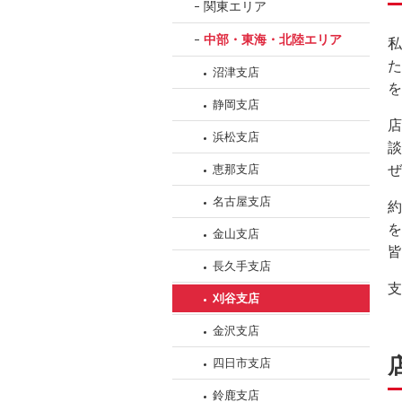
関東エリア
ッ
ダ
中部・東海・北陸エリア
私
情
た
沼津支店
報
を
に
静岡支店
移
店
浜松支店
動
談
し
恵那支店
ぜ
ま
名古屋支店
約
す。
を
金山支店
本
皆
文
長久手支店
に
支
刈谷支店
移
動
金沢支店
し
四日市支店
ま
す。
鈴鹿支店