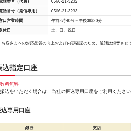
電話番号（代表）
0566-21-3232
電話番号（発信専用）
0566-21-3233
窓口営業時間
午前8時40分～午後3時30分
定休日
土、日、祝日
お客さまへの対応品質の向上および内容確認のため、通話は録音させ
振込指定口座
数料無料
振込をいただく場合は、当社の振込専用口座をご利用ください
振込専用口座
銀行
支店