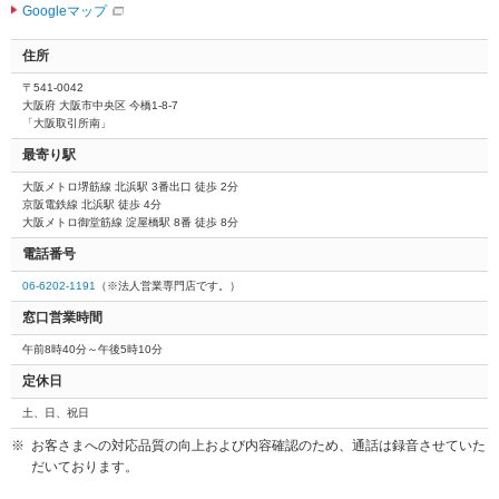
Googleマップ
住所
〒541-0042
大阪府 大阪市中央区 今橋1-8-7
「大阪取引所南」
最寄り駅
大阪メトロ堺筋線 北浜駅 3番出口 徒歩 2分
京阪電鉄線 北浜駅 徒歩 4分
大阪メトロ御堂筋線 淀屋橋駅 8番 徒歩 8分
電話番号
06-6202-1191
（※法人営業専門店です。）
窓口営業時間
午前8時40分～午後5時10分
定休日
土、日、祝日
お客さまへの対応品質の向上および内容確認のため、通話は録音させていた
だいております。