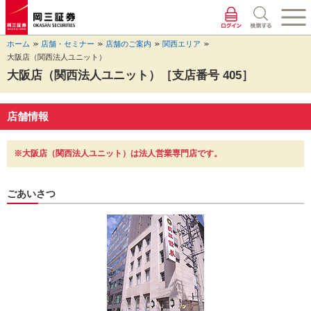
ペ
ペ
こ
ペ
こ
こ
ペ
こ
ー
ー
こ
ー
こ
こ
ー
の
ジ
ジ
か
ジ
か
か
ジ
ペ
ホーム
店舗・セミナー
店舗のご案内
関西エリア
の
内
ら
の
ら
ら
の
ー
大阪店（関西法人ユニット）
先
を
ヘ
現
本
フ
終
ジ
頭
移
ッ
在
文
ッ
わ
の
大阪店（関西法人ユニット）［支店番号 405］
に
動
ダ
地
に
タ
り
上
な
す
情
に
な
情
に
部
り
る
報
な
り
報
な
へ
店舗情報
ま
た
に
り
ま
に
り
戻
す。
め
な
ま
す。
な
ま
り
の
り
す。
り
す。
ま
※大阪店（関西法人ユニット）は法人営業専門店です。
リ
ま
ま
す。
ン
す。
す。
ク
ごあいさつ
で
す。
ヘ
ッ
ダ
情
報
に
移