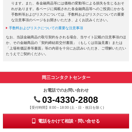
ります。また、各金融商品等には価格の変動等による損失を生じるおそ
れがあります。各ページに掲載された各金融商品等へのご投資にかかる
手数料等およびリスクについては、手数料およびリスクについての重要
な注意事項のページをお開きいただき、よくお読みください。
手数料およびリスクについての重要な注意事項
なお、当該金融商品の取引契約をされる場合、当サイト記載の注意事項のほ
か、その金融商品の「契約締結前交付書面」（もしくは目論見書）または
「上場有価証券等書面」等の内容を十分にお読みいただき、ご理解いただい
たうえでご契約ください。
岡三コンタクトセンター
お電話でのお問い合わせ
03-4330-2808
受付時間 8時から18時 ドニチシュクジツを除く
【受付時間】8:00～18:00 (土・日・祝日を除く)
電話をかけて相談・問い合せる