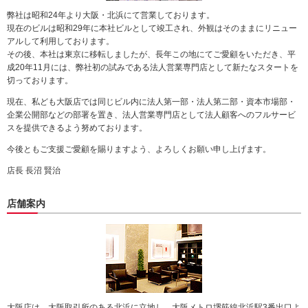
動
弊社は昭和24年より大阪・北浜にて営業しております。
し
現在のビルは昭和29年に本社ビルとして竣工され、外観はそのままにリニュー
ま
アルして利用しております。
す。
その後、本社は東京に移転しましたが、長年この地にてご愛顧をいただき、平
本
成20年11月には、弊社初の試みである法人営業専門店として新たなスタートを
文
切っております。
に
現在、私ども大阪店では同じビル内に法人第一部・法人第二部・資本市場部・
移
企業公開部などの部署を置き、法人営業専門店として法人顧客へのフルサービ
動
スを提供できるよう努めております。
し
ま
今後ともご支援ご愛顧を賜りますよう、よろしくお願い申し上げます。
す。
フ
店長 長沼 賢治
ッ
タ
店舗案内
情
報
に
移
動
し
ま
す。
大阪店は、大阪取引所のある北浜に立地し、大阪メトロ堺筋線北浜駅3番出口よ