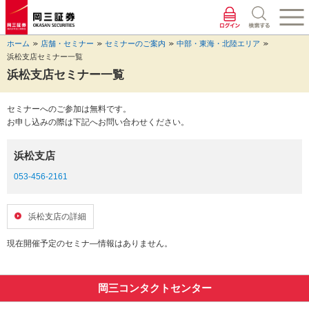
ペ
ペ
こ
ペ
こ
こ
ペ
こ
ー
ー
こ
ー
こ
こ
ー
の
ジ
ジ
か
ジ
か
か
ジ
ペ
ホーム
店舗・セミナー
セミナーのご案内
中部・東海・北陸エリア
の
内
ら
の
ら
ら
の
ー
浜松支店セミナー一覧
先
を
ヘ
現
本
フ
終
ジ
頭
移
ッ
在
文
ッ
わ
の
浜松支店セミナー一覧
に
動
ダ
地
に
タ
り
上
な
す
情
に
な
情
に
部
セミナーへのご参加は無料です。
り
る
報
な
り
報
な
へ
お申し込みの際は下記へお問い合わせください。
ま
た
に
り
ま
に
り
戻
す。
め
な
ま
す。
な
ま
り
の
り
す。
り
す。
ま
浜松支店
リ
ま
ま
す。
ン
す。
す。
053-456-2161
ク
で
す。
浜松支店の詳細
ヘ
ッ
現在開催予定のセミナ―情報はありません。
ダ
情
報
岡三コンタクトセンター
に
移