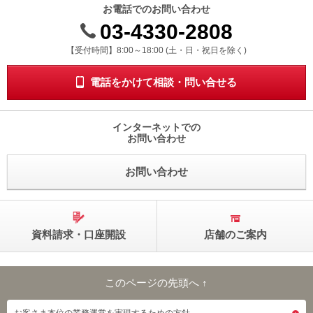
お電話でのお問い合わせ
動
し
03-4330-2808
ま
受付時間 8時から18時 ドニチシュクジツを除く
【受付時間】8:00～18:00 (土・日・祝日を除く)
す。
本
文
電話をかけて相談・問い合せる
に
移
動
インターネットでの
し
お問い合わせ
ま
す。
お問い合わせ
フ
ッ
タ
情
報
資料請求・口座開設
店舗のご案内
に
移
動
し
このページの先頭へ ↑
ま
このページの先頭へ
す。