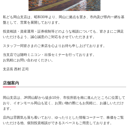
動
し
ま
私ども岡山支店は、昭和30年より、岡山に拠点を置き、市内及び県内一網を基
す。
盤として、営業を展開しております。
本
投資相談・資産運用・証券税制等どのような相談についても、皆さまにご満足
文
いただけるよう、誠心誠意のご対応をさせていただきます。
に
移
スタッフ一同皆さまのご来店を心よりお待ち申し上げております。
動
し
当支店では随時ミニコン・出張セミナーを行っております。
ま
お気軽にお問い合わせください。
す。
支店長 西村 正司
フ
ッ
タ
店舗案内
情
報
岡山支店は、JR岡山駅から徒歩10分、市役所筋を南に進んだところに位置して
に
おり、イオンモール岡山も近く、お買い物の際にもお気軽に、お越しいただけ
移
ます。
動
し
店内は雰囲気も落ち着いており、ゆったりとした情報コーナーで、株価をご覧
ま
いただける他、個別投資相談ができるスペースもご用意しております。
す。