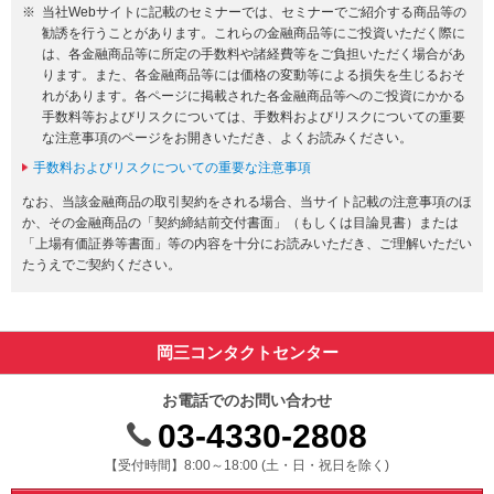
当社Webサイトに記載のセミナーでは、セミナーでご紹介する商品等の
勧誘を行うことがあります。これらの金融商品等にご投資いただく際に
は、各金融商品等に所定の手数料や諸経費等をご負担いただく場合があ
ります。また、各金融商品等には価格の変動等による損失を生じるおそ
れがあります。各ページに掲載された各金融商品等へのご投資にかかる
手数料等およびリスクについては、手数料およびリスクについての重要
な注意事項のページをお開きいただき、よくお読みください。
手数料およびリスクについての重要な注意事項
なお、当該金融商品の取引契約をされる場合、当サイト記載の注意事項のほ
か、その金融商品の「契約締結前交付書面」（もしくは目論見書）または
「上場有価証券等書面」等の内容を十分にお読みいただき、ご理解いただい
たうえでご契約ください。
岡三コンタクトセンター
お電話でのお問い合わせ
03-4330-2808
受付時間 8時から18時 ドニチシュクジツを除く
【受付時間】8:00～18:00 (土・日・祝日を除く)