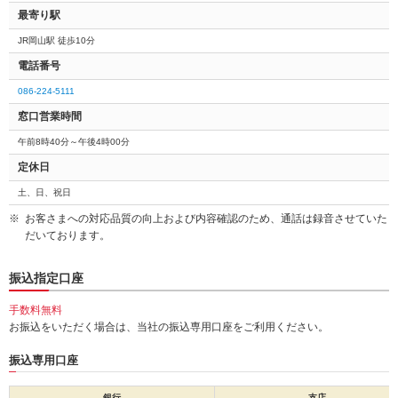
最寄り駅
JR岡山駅 徒歩10分
電話番号
086-224-5111
窓口営業時間
午前8時40分～午後4時00分
定休日
土、日、祝日
お客さまへの対応品質の向上および内容確認のため、通話は録音させていた
だいております。
振込指定口座
手数料無料
お振込をいただく場合は、当社の振込専用口座をご利用ください。
振込専用口座
銀行
支店