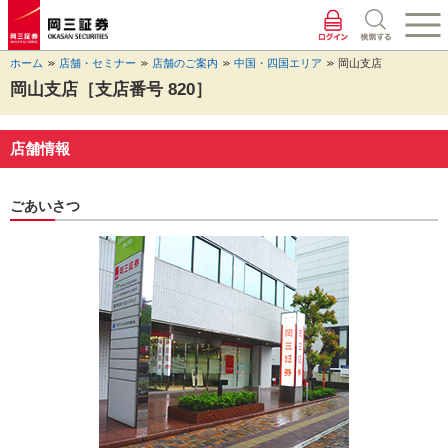
ペ
ペ
こ
ペ
こ
こ
ペ
こ
ー
ー
こ
ー
こ
こ
ー
の
ジ
ジ
か
ジ
か
か
ジ
ペ
ホーム
店舗・セミナー
店舗のご案内
中国・四国エリア
岡山支店
の
内
ら
の
ら
ら
の
ー
先
を
ヘ
現
本
フ
終
ジ
岡山支店［支店番号 820］
頭
移
ッ
在
文
ッ
わ
の
に
動
ダ
地
に
タ
り
上
な
す
情
に
な
情
に
部
店舗情報
り
る
報
な
り
報
な
へ
ま
た
に
り
ま
に
り
戻
す。
め
な
ま
す。
な
ま
り
ごあいさつ
の
り
す。
り
す。
ま
リ
ま
ま
す。
ン
す。
す。
ク
で
す。
ヘ
ッ
ダ
情
報
に
移