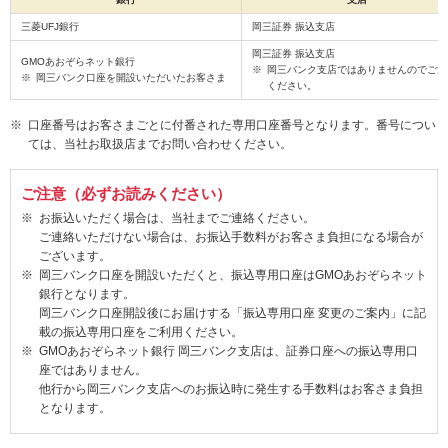
三菱UFJ銀行
岡三証券 振込支店
岡三証券 振込支店
GMOあおぞらネット銀行
岡三バンク支店ではありませんのでご注
岡三バンク口座を開設いただいたお客さま
ください。
口座番号はお客さまごとに付番された専用口座番号となります。番号につい
ては、当社お取扱店までお問い合わせください。
ご注意（必ずお読みください）
お振込いただく場合は、当社までご連絡ください。
ご連絡いただけない場合は、お振込手数料がお客さま負担になる場合が
ございます。
岡三バンク口座を開設いただくと、振込専用口座はGMOあおぞらネット
銀行となります。
岡三バンク口座開設後にお届けする「振込専用口座 変更のご案内」に記
載の振込専用口座をご利用ください。
GMOあおぞらネット銀行 岡三バンク支店は、証券口座への振込専用口
座ではありません。
他行から岡三バンク支店へのお振込時に発生する手数料はお客さま負担
となります。