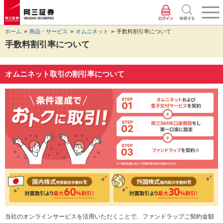
ペ
ペ
こ
ペ
こ
こ
ペ
こ
ー
ー
こ
ー
こ
こ
ー
の
ジ
ジ
か
ジ
か
か
ジ
ペ
ホーム
商品・サービス
オムニネット
手数料割引率について
の
内
ら
の
ら
ら
の
ー
先
を
ヘ
現
本
フ
終
ジ
手数料割引率について
頭
移
ッ
在
文
ッ
わ
の
に
動
ダ
地
に
タ
り
上
な
す
情
に
な
情
に
部
オムニネット取引の割引率について
り
る
報
な
り
報
な
へ
ま
た
に
り
ま
に
り
戻
す。
め
な
ま
す。
な
ま
り
の
り
す。
り
す。
ま
リ
ま
ま
す。
ン
す。
す。
ク
で
す。
ヘ
ッ
ダ
情
報
に
当社のオンラインサービスを活用いただくことで、ファンドラップご契約金額
移