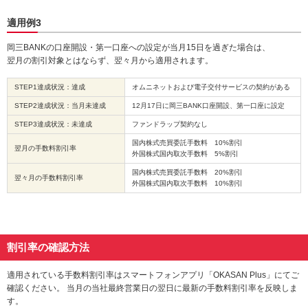
適用例3
岡三BANKの口座開設・第一口座への設定が当月15日を過ぎた場合は、
翌月の割引対象とはならず、翌々月から適用されます。
STEP1達成状況：達成
オムニネットおよび電子交付サービスの契約がある
STEP2達成状況：当月未達成
12月17日に岡三BANK口座開設、第一口座に設定
STEP3達成状況：未達成
ファンドラップ契約なし
国内株式売買委託手数料 10%割引
翌月の手数料割引率
外国株式国内取次手数料 5%割引
国内株式売買委託手数料 20%割引
翌々月の手数料割引率
外国株式国内取次手数料 10%割引
割引率の確認方法
適用されている手数料割引率はスマートフォンアプリ「OKASAN Plus」にてご
確認ください。 当月の当社最終営業日の翌日に最新の手数料割引率を反映しま
す。