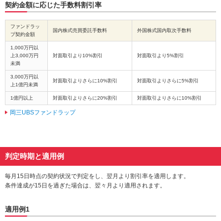
契約金額に応じた手数料割引率
ファンドラッ
国内株式売買委託手数料
外国株式国内取次手数料
プ契約金額
1,000万円以
上3,000万円
対面取引より10%割引
対面取引より5%割引
未満
3,000万円以
対面取引よりさらに10%割引
対面取引よりさらに5%割引
上1億円未満
1億円以上
対面取引よりさらに20%割引
対面取引よりさらに10%割引
岡三UBSファンドラップ
判定時期と適用例
毎月15日時点の契約状況で判定をし、翌月より割引率を適用します。
条件達成が15日を過ぎた場合は、翌々月より適用されます。
適用例1