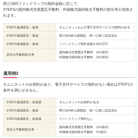
岡三UBSファンドラップの契約金額に応じて、
STEP3の国内株式売買委託手数料、外国株式国内取次手数料の割引率が加算さ
れます。
STEP1達成状況：達成
オムニネットおよび電子交付サービスの契約がある
STEP2達成状況：達成
岡三BANK口座開設、第一口座に設定済み
STEP3達成状況：達成
ファンドラップ契約金額3,000万円
国内株式売買委託手数料 40%割引
翌月の手数料割引率
外国株式国内取次手数料 20%割引
適用例2
オムニネットのみ契約があり、電子交付サービスの契約がない場合はSTEP1の
条件を満たせません。
STEP1達成状況：未達成
オムニネットのみ契約がある
STEP2達成状況：達成
岡三BANK口座開設、第一口座に設定済み
STEP3達成状況：未達成
ファンドラップ契約なし
国内株式売買委託手数料 10%割引
翌月の手数料割引率
外国株式国内取次手数料 5%割引