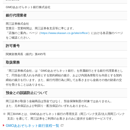
GMOあおぞらネット銀行株式会社
銀行代理業者
岡三証券株式会社
営業日・営業時間は、岡三証券各支店等に準じます。
『店舗のご案内』ページ（
https://www.okasan.co.jp/site/office/
）における各店舗のページ
をご確認ください。
許可番号
関東財務局長（銀代）第495号
取扱業務
「岡三証券株式会社」は「GMOあおぞらネット銀行」を所属銀行とする銀行代理業者とし
て、円預金の受入れを内容とする契約締結の媒介、および内国為替取引を内容とする契約
締結の媒介を行います。また、銀行代理行為に関してお客さまから金銭その他の財産の交
付を受けることはありません。
預金との誤認防止について
岡三証券が取扱う金融商品は預金ではなく、預金保険制度の対象ではありません。
また、元本保証および利回り・配当保証のいずれもありません。
岡三BANKとは、GMOあおぞらネット銀行の専用支店（岡三バンク支店/法人用岡三バンク
支店）を通じて、岡三証券をご利用のお客さまのみに提供する銀行サービスです。
GMOあおぞらネット銀行規程一覧