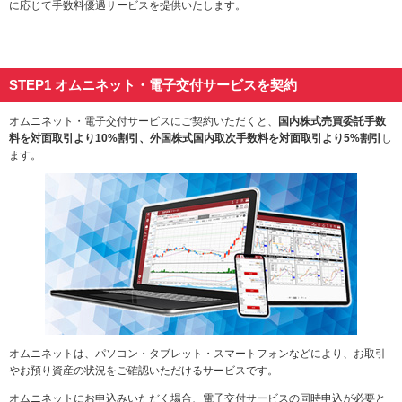
に応じて手数料優遇サービスを提供いたします。
動
し
ま
す。
本
STEP1 オムニネット・電子交付サービスを契約
文
に
オムニネット・電子交付サービスにご契約いただくと、
国内株式売買委託手数
移
料を対面取引より10%割引、外国株式国内取次手数料を対面取引より5%割引
し
動
ます。
し
ま
す。
フ
ッ
タ
情
報
に
移
動
オムニネットは、パソコン・タブレット・スマートフォンなどにより、お取引
し
やお預り資産の状況をご確認いただけるサービスです。
ま
す。
オムニネットにお申込みいただく場合、電子交付サービスの同時申込が必要と