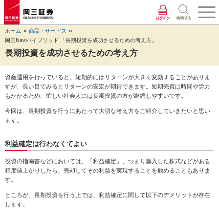
ペ
ペ
こ
ペ
こ
こ
ペ
こ
ー
ー
こ
ー
こ
こ
ー
の
ジ
ジ
か
ジ
か
か
ジ
ペ
ホーム
商品・サービス
の
内
ら
の
ら
ら
の
ー
岡三Naviハイブリッド 「長期投資を成功させるための考え方」
先
を
ヘ
現
本
フ
終
ジ
頭
移
ッ
在
文
ッ
わ
の
長期投資を成功させるための考え方
に
動
ダ
地
に
タ
り
上
な
す
情
に
な
情
に
部
資産運用を行っていると、短期的にはリターンが大きく変動することがありま
り
る
報
な
り
報
な
へ
すが、長い目でみるとリターンの安定が期待できます。短期売買は時間や労力
ま
た
に
り
ま
に
り
戻
もかかるため、忙しい社会人には長期投資の方が継続しやすいです。
す。
め
な
ま
す。
な
ま
り
の
り
す。
り
す。
ま
今回は、長期投資を行うにあたって大切な考え方をご紹介していきたいと思い
リ
ま
ま
す。
ます。
ン
す。
す。
ク
利益確定は行わなくてよい
で
す。
投資の指南書などにおいては、「利益確定」、つまり購入した株式などがある
ヘ
程度値上がりしたら、売却してその利益を実現することを勧めることもありま
ッ
す。
ダ
情
ところが、長期投資を行う上では、利益確定に関して以下のデメリットが存在
報
します。
に
移