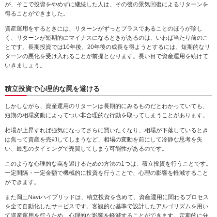
が、そこで投資をやめずに継続した人は、その後の景気回復によるリターンを
得ることができました。
資産運用をするときには、リターンがずっとプラスであることのほうが珍し
く、リターンが短期的にマイナスになるときがあるのは、いわば当たり前のこ
とです。長期投資では10年後、20年後の成長を得ようとするには、短期的なリ
ターンの悪化を受け入れることが前提となります。長い目で資産運用を続けて
いきましょう。
積立投資で心理的な罠を避ける
しかしながら、資産運用のリターンは長期的にみるものだとわかっていても、
短期の相場変動によってつい非合理的な行動を取ってしまうことがあります。
相場が上昇すれば強気になってさらに買いたくなり、相場が下落しているとき
は焦って資産を売却してしまうなど、相場の変動を前にして冷静な思考を失
い、最悪のタイミングで売買してしまう可能性があるのです。
このような心理的な罠を避けるための方法の1つは、積立投資を行うことです。
一定間隔・一定金額で機械的に投資を行うことで、心理の影響を軽減すること
ができます。
また岡三Naviハイブリッドは、積立投資を含めて、資産運用に関わるプロセス
を全て自動化したサービスです。客観的な基準で設計したアルゴリズムを用い
て資産運用を行うため、心理的な影響を軽減することができます。定期的に分