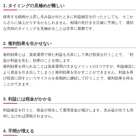
動
1. タイミングの見極めが難しい
し
保有する銘柄が上昇し含み益が出たときに利益確定を行ったとしても、そこか
ま
らさらに値上がりするかもしれません。相場の先行きを正確に予測して、適切
す。
な売却のタイミングを見極めることは非常に困難です。
本
文
に
2. 複利効果を生かせない
移
動
複利効果とは、資産運用で得た利益を元本にして再び投資を行うことで、「利
し
益が利益を生む」効果のことを指します。
ま
複利効果を得られることは資産運用の大きなメリットの1つですが、利益確定に
す。
より資金を引き出してしまうと複利効果を生かすことができません。利益を再
フ
び投資に回すというサイクルを長期的に継続して行うことで、複利効果を得る
ッ
ことができます。
タ
情
3. 利益には税金がかかる
報
に
利益確定を行うと、税金が発生して運用資金が減少します。含み益が出ても売
移
却しなければ課税されません。
動
し
ま
4. 手間が増える
す。