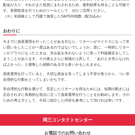
配金が入り、それがまた投資にまわされるため、複利効果を得ることも可能で
す。長期投資を行うためのツールとして、ぜひご活用ください。
（※）米国株として円建て換算したS&P500指数（配当込み）
おわりに
今までに資産運用を行ったことがある方なら、リターンがマイナスになって辛
い思いをしたことが一度はあるのではないでしょうか。逆に、一時的にリター
ンがプラスになったときは、含み益を失わないように焦って利益確定をしてし
まうことがあります。その後もさらに相場が上昇して、「あのとき売らなけれ
ばよかった」と後悔した経験のある方も多いかもしれません。
資産運用を行っていると、大切な資金を失ってしまう不安や焦りから、つい非
合理的な行動をとってしまいがちです。
非合理的な行動を避けて、安定したリターンを得るためには、短期の動きには
左右されずに長期的な視点に立って資産運用を行うことをお勧めします。その
ための考え方として、今回ご紹介した内容を参考にして頂ければ幸いです。
岡三コンタクトセンター
お電話でのお問い合わせ