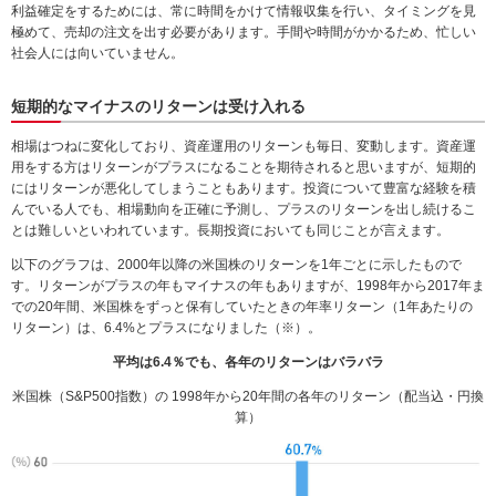
利益確定をするためには、常に時間をかけて情報収集を行い、タイミングを見
極めて、売却の注文を出す必要があります。手間や時間がかかるため、忙しい
社会人には向いていません。
短期的なマイナスのリターンは受け入れる
相場はつねに変化しており、資産運用のリターンも毎日、変動します。資産運
用をする方はリターンがプラスになることを期待されると思いますが、短期的
にはリターンが悪化してしまうこともあります。投資について豊富な経験を積
んでいる人でも、相場動向を正確に予測し、プラスのリターンを出し続けるこ
とは難しいといわれています。長期投資においても同じことが言えます。
以下のグラフは、2000年以降の米国株のリターンを1年ごとに示したもので
す。リターンがプラスの年もマイナスの年もありますが、1998年から2017年ま
での20年間、米国株をずっと保有していたときの年率リターン（1年あたりの
リターン）は、6.4%とプラスになりました（※）。
平均は6.4％でも、各年のリターンはバラバラ
米国株（S&P500指数）の 1998年から20年間の各年のリターン（配当込・円換
算）