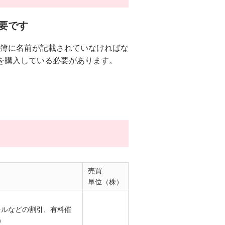
要です
簿に名前が記載されていなければな
を購入している必要があります。
売買
単位（株）
テルなどの割引、有料催
）