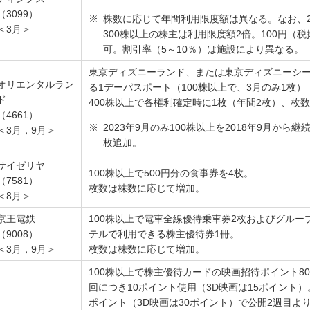
（3099）
株数に応じて年間利用限度額は異なる。なお、
＜3月＞
300株以上の株主は利用限度額2倍。100円（
可。割引率（5～10％）は施設により異なる。
東京ディズニーランド、または東京ディズニーシ
オリエンタルラン
る1デーパスポート（100株以上で、3月のみ1枚）
ド
400株以上で各権利確定時に1枚（年間2枚）、枚
（4661）
2023年9月のみ100株以上を2018年9月から
＜3月，9月＞
枚追加。
サイゼリヤ
100株以上で500円分の食事券を4枚。
（7581）
枚数は株数に応じて増加。
＜8月＞
京王電鉄
100株以上で電車全線優待乗車券2枚およびグルー
（9008）
テルで利用できる株主優待券1冊。
＜3月，9月＞
枚数は株数に応じて増加。
100株以上で株主優待カードの映画招待ポイント80
回につき10ポイント使用（3D映画は15ポイント）
ポイント（3D映画は30ポイント）で公開2週目よ