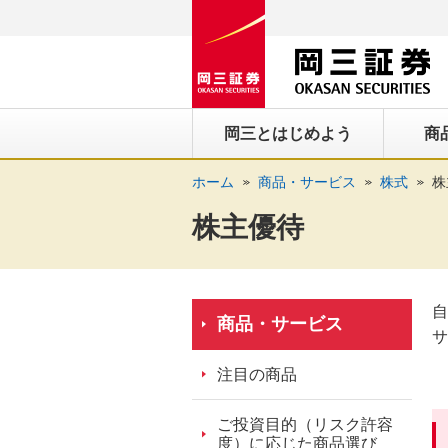
ペ
ペ
こ
ペ
こ
こ
ペ
こ
ー
ー
こ
ー
こ
こ
ー
の
ジ
ジ
か
ジ
か
か
ジ
ペ
の
内
ら
の
ら
ら
の
ー
先
を
ヘ
現
本
フ
終
ジ
岡三とはじめよう
商
頭
移
ッ
在
文
ッ
わ
の
に
動
ダ
地
に
タ
り
上
ホーム
商品・サービス
株式
株
な
す
情
に
な
情
に
部
り
る
報
な
り
報
な
へ
株主優待
ま
た
に
り
ま
に
り
戻
す。
め
な
ま
す。
な
ま
り
の
り
す。
り
す。
ま
自
リ
ま
ま
す。
商品・サービス
サ
ン
す。
す。
ク
注目の商品
で
す。
ご投資目的（リスク許容
ヘ
度）に応じた商品選び