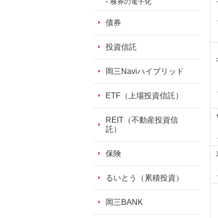
株券の電子化
フ
ッ
債券
タ
情
投資信託
報
に
岡三Naviハイブリッド
移
動
ETF（上場投資信託）
し
ま
REIT（不動産投資信
託）
す。
保険
るいとう（累積投資）
岡三BANK