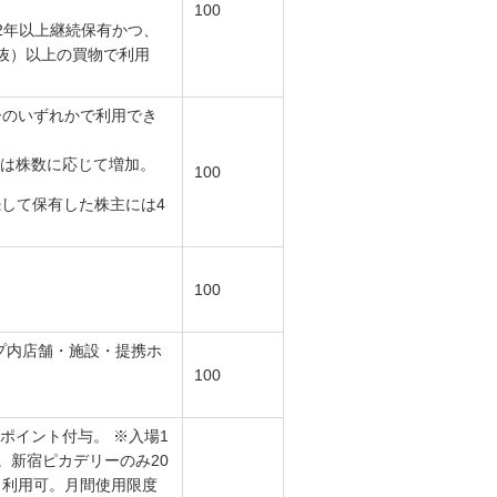
100
2年以上継続保有かつ、
税抜）以上の買物で利用
ーのいずれかで利用でき
数は株数に応じて増加。
100
継続して保有した株主には4
100
プ内店舗・施設・提携ホ
100
ポイント付与。 ※入場1
。新宿ピカデリーのみ20
り利用可。月間使用限度