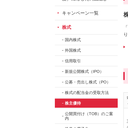
ッ
ダ
キャンペーン一覧
情
報
株式
「
に
り
移
国内株式
動
外国株式
し
信用取引
ま
す。
新規公開株式（IPO）
本
公募・売出し株式（PO）
文
に
株式の配当金の受取方法
移
株主優待
動
し
公開買付け（TOB）のご案
ま
内
す。