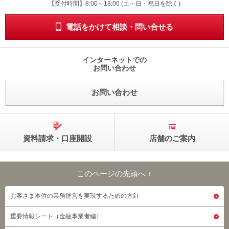
受付時間 8時から18時 ドニチシュクジツを除く
【受付時間】8:00～18:00 (土・日・祝日を除く)
電話をかけて相談・問い合せる
インターネットでの
お問い合わせ
お問い合わせ
資料請求・口座開設
店舗のご案内
このページの先頭へ ↑
このページの先頭へ
お客さま本位の業務運営を実現するための方針
重要情報シート（金融事業者編）