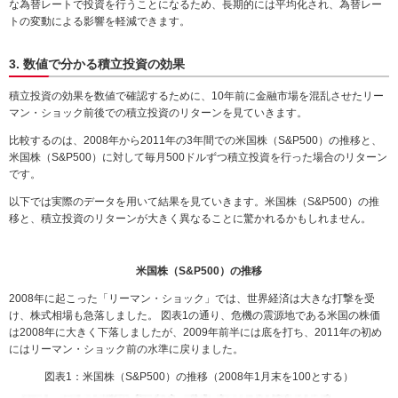
な為替レートで投資を行うことになるため、長期的には平均化され、為替レー
トの変動による影響を軽減できます。
3. 数値で分かる積立投資の効果
積立投資の効果を数値で確認するために、10年前に金融市場を混乱させたリー
マン・ショック前後での積立投資のリターンを見ていきます。
比較するのは、2008年から2011年の3年間での米国株（S&P500）の推移と、
米国株（S&P500）に対して毎月500ドルずつ積立投資を行った場合のリターン
です。
以下では実際のデータを用いて結果を見ていきます。米国株（S&P500）の推
移と、積立投資のリターンが大きく異なることに驚かれるかもしれません。
米国株（S&P500）の推移
2008年に起こった「リーマン・ショック」では、世界経済は大きな打撃を受
け、株式相場も急落しました。 図表1の通り、危機の震源地である米国の株価
は2008年に大きく下落しましたが、2009年前半には底を打ち、2011年の初め
にはリーマン・ショック前の水準に戻りました。
図表1：米国株（S&P500）の推移（2008年1月末を100とする）