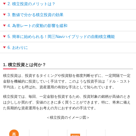
2. 積立投資のメリットは？
動
し
3. 数値で分かる積立投資の効果
ま
す。
4. 為替レートの変動の影響を緩和
本
文
5. 簡単に始められる！岡三Naviハイブリッドの自動積立機能
に
移
6. おわりに
動
し
ま
1. 積立投資とは何か？
す。
フ
積立投資は、投資するタイミングや投資額を都度判断せずに、一定間隔で一定
ッ
金額を機械的に投資していく手法です。このような投資手法は「ドル・コスト
タ
平均法」とも呼ばれ、資産運用の有効な手法として知られています。
情
積立投資では、毎回、一定金額を投資するため、投資対象の銘柄が高値のとき
報
は少ししか買わず、安値のときに多く買うことができます。特に、将来に備え
に
た長期的な資産運用をお考えの方におすすめの手法です。
移
動
＜積立投資のイメージ図＞
し
ま
す。