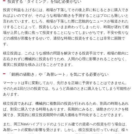
投資する「タイミング」を悩む必要がない
投資で利益を上げるには、相場が下落してその後上昇に転じるときに購入でき
ればよいのですが、そのような相場の動きを予測することはプロにも難しいと
言われています。むしろ、相場が下落した際に悲観的なニュースが報道された
りすることによって、投資をしないまま終わってしまったり、時期が遅れて相
場が上昇した後に焦って投資することになってしまいがちです。不安や焦りな
どの感情が邪魔をするせいで、適切な時期に投資をすることは非常に困難で
す。
積立投資は、このような感情の問題を解決できる投資手法です。相場の動向に
左右されずに機械的に投資を行うため、人間の心理に影響されることがなく、
着実に投資額を積み上げることができます。
「銘柄の値動き」や「為替レート」を気にする必要がない
マーケットは常に変動しており、先行きを正確に予測することはできません。
そのため1回だけの投資では、ちょうど高値のときに購入をしてしまう可能性が
あります。
積立投資であれば、機械的に複数回の投資が行われるため、割高の時期もあれ
ば、割安に購入できる時期もあります。長期的にみると、値動きのリスクを軽
減でき、実質的に積立投資期間中の購入価格を平均化することができます。
また、岡三Naviハイブリッドのようにドル建ての資産への投資を行う場合は、
為替レートの変動の影響を受けます。しかし、積立投資を行っていれば、様々