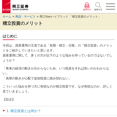
ペ
ペ
こ
ペ
こ
こ
ペ
こ
ー
ー
こ
ー
こ
こ
ー
の
ジ
ジ
か
ジ
か
か
ジ
ペ
ホーム
商品・サービス
岡三Naviハイブリッド 「積立投資のメリット」
の
内
ら
の
ら
ら
の
ー
先
を
ヘ
現
本
フ
終
ジ
積立投資のメリット
頭
移
ッ
在
文
ッ
わ
の
に
動
ダ
地
に
タ
り
上
はじめに
な
す
情
に
な
情
に
部
り
る
報
な
り
報
な
へ
今回は、資産運用の王道である「長期・積立・分散」の『積立投資』のメリッ
ま
た
に
り
ま
に
り
戻
トをご紹介していきたいと思います。
す。
め
な
ま
す。
な
ま
り
資産運用に関して、多くの方が以下のような悩みを持っているのではないでし
の
り
す。
り
す。
ま
ょうか？
リ
ま
ま
す。
ン
す。
す。
「将来の経済の動きが分からないため、いつ投資をすれば良いのかわからな
ク
い」
で
「為替の動きが心配で追加投資に踏み切れない」
す。
こういった悩みを持つ方に有効なのが積立投資です。なぜ有効なのか、詳しく
ヘ
見ていきましょう。
ッ
ダ
【目次】
情
報
1. 積立投資とは何か？
に
移