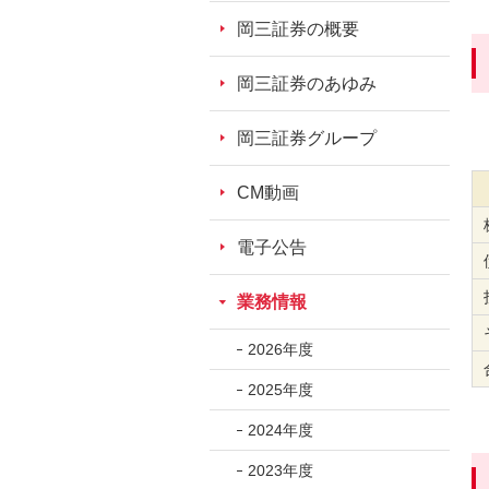
ッ
岡三証券の概要
ダ
情
岡三証券のあゆみ
報
に
岡三証券グループ
移
動
CM動画
し
ま
電子公告
す。
本
業務情報
文
に
2026年度
移
2025年度
動
し
2024年度
ま
2023年度
す。