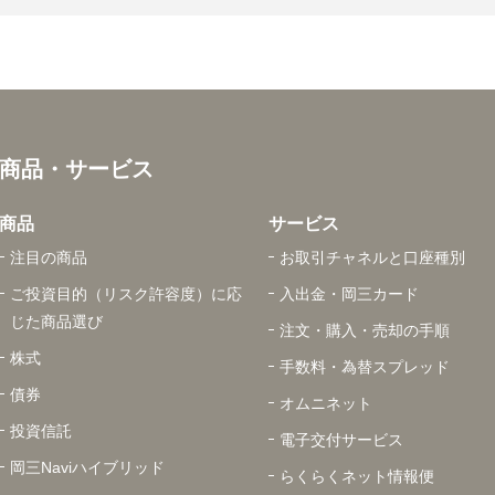
商品・サービス
商品
サービス
注目の商品
お取引チャネルと口座種別
ご投資目的（リスク許容度）に応
入出金・岡三カード
じた商品選び
注文・購入・売却の手順
株式
手数料・為替スプレッド
債券
オムニネット
投資信託
電子交付サービス
岡三Naviハイブリッド
らくらくネット情報便