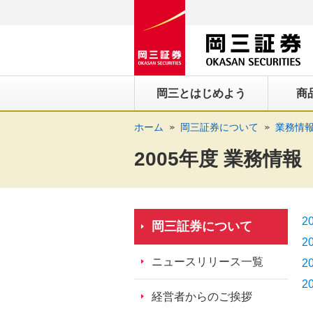
ペ
ペ
こ
ペ
こ
こ
ペ
こ
ー
ー
こ
ー
こ
こ
ー
の
ジ
ジ
か
ジ
か
か
ジ
ペ
の
内
ら
の
ら
ら
の
ー
先
を
ヘ
現
本
フ
終
ジ
岡三とはじめよう
商
頭
移
ッ
在
文
ッ
わ
の
に
動
ダ
地
に
タ
り
上
ホーム
岡三証券について
業務情
な
す
情
に
な
情
に
部
り
る
報
な
り
報
な
へ
2005年度 業務情報
ま
た
に
り
ま
に
り
戻
す。
め
な
ま
す。
な
ま
り
の
り
す。
り
す。
ま
リ
ま
ま
す。
2
岡三証券について
ン
す。
す。
2
ク
ニュースリリース一覧
2
で
2
す。
経営者からのご挨拶
ヘ