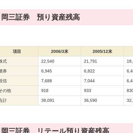
岡三証券 預り資産残高
項目
2006/3末
2005/12末
株式
22,540
21,791
18
債券
6,945
6,822
6,
投信
7,688
7,044
6,
その他
918
933
83
合計
38,091
36,590
32
岡三証券 リテール預り資産残高