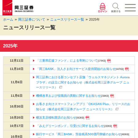
ペ
ペ
こ
ペ
こ
こ
ペ
こ
ー
ー
こ
ー
こ
こ
ー
の
ジ
ジ
か
ジ
か
か
ジ
ペ
ホーム
岡三証券について
ニュースリリース一覧
2025年
の
内
ら
の
ら
ら
の
ー
先
を
ヘ
現
本
フ
終
ジ
ニュースリリース一覧
頭
移
ッ
在
文
ッ
わ
の
に
動
ダ
地
に
タ
り
上
な
す
情
に
な
情
に
部
2025年
り
る
報
な
り
報
な
へ
ま
た
に
り
ま
に
り
戻
12月11日
「三重県応援ファンド」による寄附について
す。
め
な
ま
す。
な
ま
り
[174KB]
の
り
す。
り
す。
ま
11月10日
「岡三BANK」法人さま向けサービス提供開始のお知らせ
[447KB]
リ
ま
ま
す。
岡三証券における新コンセプト店舗「ウェルスマネジメント Aurora
ン
す。
す。
11月6日
プラザ」の設立に関するお知らせ（株式会社岡三証券グループ ニュ
ク
ースリリース）
で
11月6日
機構改革および役職員の異動に関するお知らせ
す。
[238KB]
ヘ
お客さま向けスマートフォンアプリ「OKASAN Plus」リリースのお
10月30日
ッ
知らせ（株式会社岡三証券グループ ニュースリリース）
ダ
10月20日
横浜支店移転開店のお知らせ
[563KB]
情
報
10月17日
「みえグリーンボンド」引受けに関するお知らせ
[230KB]
に
銀行サービス「岡三BANK」預金残高500億円突破のお知らせ
[460KB]
10月9日
移