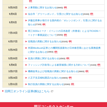
動
9月25日
人事異動に関するお知らせ
[394KB]
し
ま
9月5日
仙台市「グリーンボンド」引受けに関するお知らせ
[201KB]
す。
伊藤忠商事が発行する国内初の「オレンジボンド」引受けに関するお
本
9月5日
知らせ
[271KB]
文
に
岡三SDGsトーク・イベントの日本政府（外務省）によるTICAD9パ
7月15日
ートナー事業認定について
[263KB]
移
動
6月27日
役職員の異動に関するお知らせ
[201KB]
し
米国Wedbush証券との機関投資家向け日本株営業における業務提携
ま
5月29日
に関するお知らせ
[199KB]
す。
フ
5月20日
役員の異動に関するお知らせ
[185KB]
ッ
5月8日
フィッシング詐欺等による被害補償に関する方針について
[151KB]
タ
3月27日
機構改革および役職員の異動に関するお知らせ
[396KB]
情
報
3月24日
八王子支店移転開店のお知らせ
[446KB]
に
1月31日
執行役員の異動に関するお知らせ
[203KB]
移
動
旧岡三オンライン証券(株)はこちら
し
ま
す。
岡三コンタクトセンター