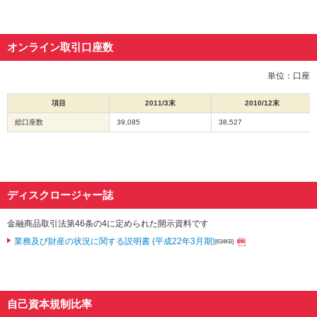
オンライン取引口座数
単位：口座
項目
2011/3末
2010/12末
総口座数
39,085
38,527
ディスクロージャー誌
金融商品取引法第46条の4に定められた開示資料です
業務及び財産の状況に関する説明書 (平成22年3月期)
[634KB]
自己資本規制比率