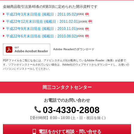
金融商品取引法第46条の6第3項に定められた開示資料です
平成23年3月末日現在 (掲載日：2011.05.02)
[63KB]
平成22年12月末日現在 (掲載日：2011.02.01)
[103KB]
平成22年9月末日現在 (掲載日：2010.11.01)
[41KB]
平成22年6月末日現在 (掲載日：2010.08.02)
[42KB]
Adobe Readerのダウンロード
PDFファイルをご覧になるには、アドビシステムズ社が配布しているAdobe Reader（無償）が必要で
す。ソフトがインストールされていない場合は、Adobe社のウェブサイトからダウンロードし、お使いの
パソコンにインストールしてください。
岡三コンタクトセンター
お電話でのお問い合わせ
03-4330-2808
受付時間 8時から18時 ドニチシュクジツを除く
【受付時間】8:00～18:00 (土・日・祝日を除く)
電話をかけて相談・問い合せる