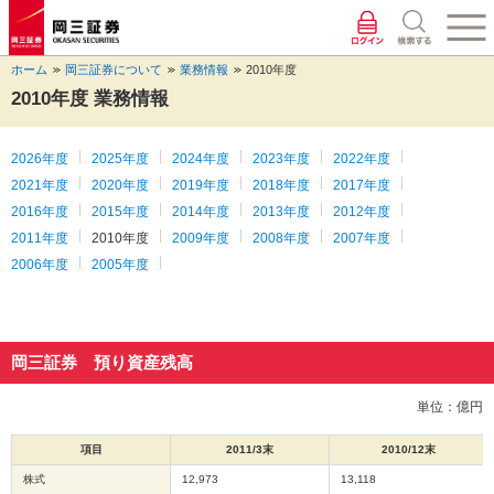
ペ
ペ
こ
ペ
こ
こ
ペ
こ
ー
ー
こ
ー
こ
こ
ー
の
ジ
ジ
か
ジ
か
か
ジ
ペ
ホーム
岡三証券について
業務情報
2010年度
の
内
ら
の
ら
ら
の
ー
先
を
ヘ
現
本
フ
終
ジ
2010年度 業務情報
頭
移
ッ
在
文
ッ
わ
の
に
動
ダ
地
に
タ
り
上
な
す
情
に
な
情
に
部
2026年度
2025年度
2024年度
2023年度
2022年度
り
る
報
な
り
報
な
へ
2021年度
2020年度
2019年度
2018年度
2017年度
ま
た
に
り
ま
に
り
戻
2016年度
2015年度
2014年度
2013年度
2012年度
す。
め
な
ま
す。
な
ま
り
2011年度
2010年度
2009年度
2008年度
2007年度
の
り
す。
り
す。
ま
リ
ま
ま
す。
2006年度
2005年度
ン
す。
す。
ク
で
す。
岡三証券 預り資産残高
ヘ
ッ
単位：億円
ダ
情
報
項目
2011/3末
2010/12末
に
株式
12,973
13,118
移