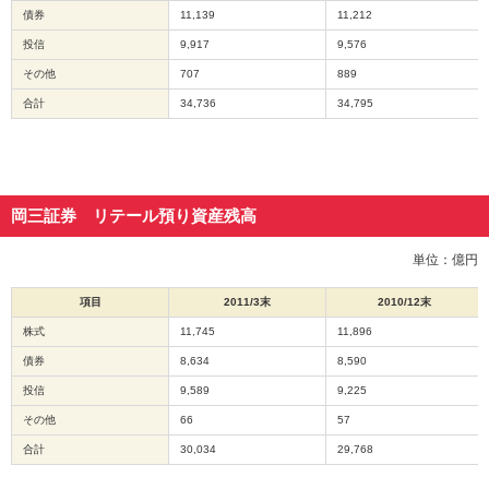
債券
11,139
11,212
動
し
投信
9,917
9,576
ま
その他
707
889
す。
本
合計
34,736
34,795
文
に
移
動
し
岡三証券 リテール預り資産残高
ま
す。
単位：億円
フ
ッ
項目
2011/3末
2010/12末
タ
情
株式
11,745
11,896
報
債券
8,634
8,590
に
移
投信
9,589
9,225
動
その他
66
57
し
合計
30,034
29,768
ま
す。