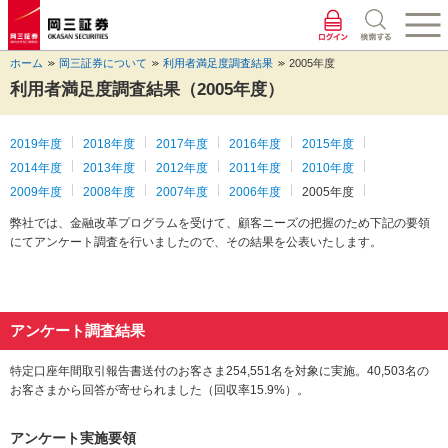
ペ
ペ
こ
ペ
こ
こ
ペ
こ
ー
ー
こ
ー
こ
こ
ー
の
ジ
ジ
か
ジ
か
か
ジ
ペ
ホーム
岡三証券について
利用者満足度調査結果
2005年度
の
内
ら
の
ら
ら
の
ー
先
を
ヘ
現
本
フ
終
ジ
利用者満足度調査結果（2005年度）
頭
移
ッ
在
文
ッ
わ
の
に
動
ダ
地
に
タ
り
上
な
す
情
に
な
情
に
部
2019年度
2018年度
2017年度
2016年度
2015年度
り
る
報
な
り
報
な
へ
2014年度
2013年度
2012年度
2011年度
2010年度
ま
た
に
り
ま
に
り
戻
2009年度
2008年度
2007年度
2006年度
2005年度
す。
め
な
ま
す。
な
ま
り
の
り
す。
り
す。
ま
弊社では、金融改革プログラムを受けて、顧客ニーズの把握のため下記の要領
リ
ま
ま
す。
にてアンケート調査を行いましたので、その結果を公表いたします。
ン
す。
す。
ク
で
す。
アンケート調査結果
ヘ
ッ
ダ
特定口座年間取引報告書送付のお客さま254,551名を対象に実施。40,503名の
情
お客さまから回答が寄せられました（回収率15.9%）。
報
に
アンケート実施要領
移