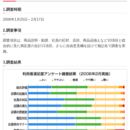
動
1.調査時期
し
ま
2006年1月25日～2月17日
す。
本
2.調査事項
文
に
調査項目は、商品説明・勧誘、社員の応対、店頭、商品品揃えなど10項目と総
移
合的に見た満足度の合計11項目。さらに自由意見欄を設けて無記名で調査を実
動
施。
し
ま
3.調査結果
す。
フ
ッ
タ
情
報
に
移
動
し
ま
す。