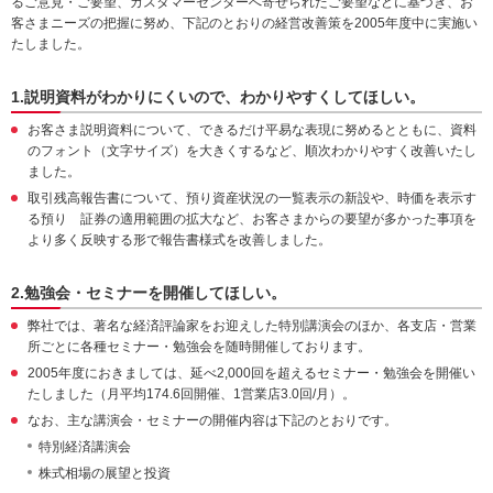
るご意見・ご要望、カスタマーセンターへ寄せられたご要望などに基づき、お
客さまニーズの把握に努め、下記のとおりの経営改善策を2005年度中に実施い
たしました。
1.説明資料がわかりにくいので、わかりやすくしてほしい。
お客さま説明資料について、できるだけ平易な表現に努めるとともに、資料
のフォント（文字サイズ）を大きくするなど、順次わかりやすく改善いたし
ました。
取引残高報告書について、預り資産状況の一覧表示の新設や、時価を表示す
る預り 証券の適用範囲の拡大など、お客さまからの要望が多かった事項を
より多く反映する形で報告書様式を改善しました。
2.勉強会・セミナーを開催してほしい。
弊社では、著名な経済評論家をお迎えした特別講演会のほか、各支店・営業
所ごとに各種セミナー・勉強会を随時開催しております。
2005年度におきましては、延べ2,000回を超えるセミナー・勉強会を開催い
たしました（月平均174.6回開催、1営業店3.0回/月）。
なお、主な講演会・セミナーの開催内容は下記のとおりです。
特別経済講演会
株式相場の展望と投資