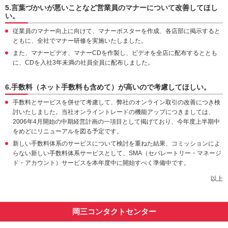
5.言葉づかいが悪いことなど営業員のマナーについて改善してほし
い。
従業員のマナー向上に向けて、マナーポスターを作成、各店部に掲示すると
ともに、全社でマナー研修を実施いたしました。
また、マナービデオ、マナーCDを作製し、ビデオを全店に配布するととも
に、CDを入社3年未満の社員全員に配布しました。
6.手数料（ネット手数料も含めて）が高いので考慮してほしい。
手数料とサービスを併せて考慮して、弊社のオンライン取引の改善につき検
討いたしました。当社オンライントレードの機能アップにつきましては、
2006年4月開始の中期経営計画の一項目として掲げており、今年度上半期中
をめどにリニューアルを図る予定です。
新しい手数料体系のサービスについて検討を重ねた結果、コミッションによ
らない新しい手数料体系サービスとして、SMA（セパレートリー・マネージ
ド・アカウント）サービスを本年度中に開始すべく準備中です。
以上
岡三コンタクトセンター