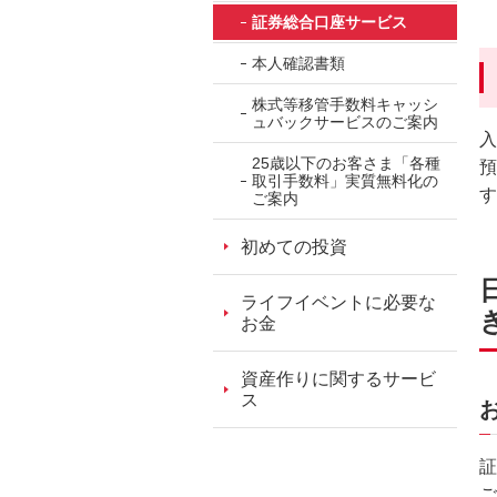
ッ
証券総合口座サービス
ダ
本人確認書類
情
報
株式等移管手数料キャッシ
ュバックサービスのご案内
に
入
移
25歳以下のお客さま「各種
預
取引手数料」実質無料化の
動
す
ご案内
し
ま
初めての投資
す。
本
ライフイベントに必要な
文
お金
に
移
資産作りに関するサービ
ス
動
し
ま
証
す。
ご