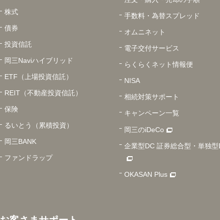
株式
手数料・為替スプレッド
債券
オムニネット
投資信託
電子交付サービス
岡三Naviハイブリッド
らくらくネット情報便
ETF（上場投資信託）
NISA
REIT（不動産投資信託）
相続対策サポート
保険
キャンペーン一覧
るいとう（累積投資）
岡三のiDeCo
岡三BANK
企業型DC 証券総合型・単独型
ファンドラップ
OKASAN Plus