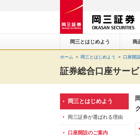
ペ
ペ
こ
ペ
こ
こ
ペ
こ
ー
ー
こ
ー
こ
こ
ー
の
ジ
ジ
か
ジ
か
か
ジ
ペ
の
内
ら
の
ら
ら
の
ー
先
を
ヘ
現
本
フ
終
ジ
岡三とはじめよう
商
頭
移
ッ
在
文
ッ
わ
の
に
動
ダ
地
に
タ
り
上
ホーム
岡三とはじめよう
口座開
な
す
情
に
な
情
に
部
り
る
報
な
り
報
な
へ
証券総合口座サービ
ま
た
に
り
ま
に
り
戻
す。
め
な
ま
す。
な
ま
り
の
り
す。
り
す。
ま
リ
ま
ま
す。
岡三とはじめよう
ン
す。
す。
ク
岡三証券が選ばれる理由
で
す。
口座開設のご案内
ヘ