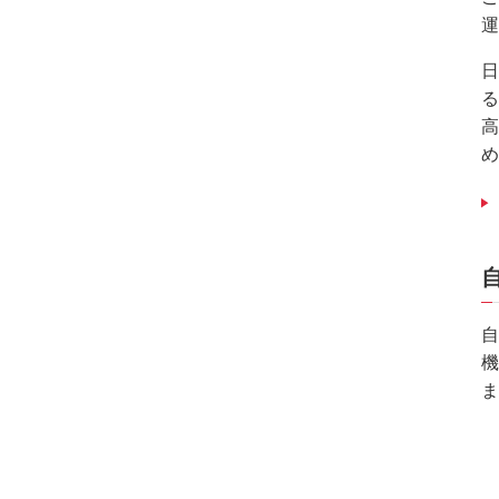
フ
運
ッ
日
タ
る
情
高
報
め
に
移
動
し
ま
す。
自
機
ま