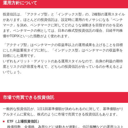
運用方針について
投資信託は、「アクティブ型」と「インデックス型」の、2種類の運用スタイル
があります。ほとんどの投資信託は、設定時に運用のモノサシになる「ベンチ
マーク」を決め、ベンチマークに対してどのような値動きを目指すのかを定め
ます。ベンチマークの例としては、日本の株式型投資信託の場合、日経平均株
価やTOPIXといった指数がよく使われます。
「アクティブ型」はベンチマークの収益率以上の運用成果を上げることを目標
にした利益重視タイプに対し、「インデックス型」はベンチマークの収益率を
目標にした運用です。
いずれもメリット・デメリットのある運用スタイルなので、自身の利益の期待
度とリスクの許容度を考えて、どちらの投資信託が合っているのか考えるとよ
いでしょう。
市場で売買できる投資信託
一般的な投資信託が、1日1回基準価額が決められるのに対して、基準価額がリ
アルタイムに変化し、株式のように市場で売買できる投資信託もあります。
ETF（上場投資信託）
株価指数、金価格、為替などに値動きが連動し、信託報酬などの運用コスト