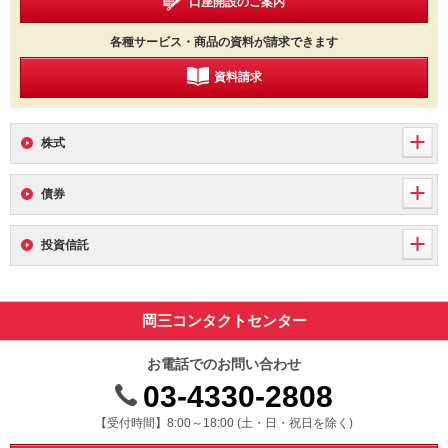
口座開設のご案内
各種サービス・商品の資料が請求できます
資料請求
株式
債券
投資信託
岡三コンタクトセンター
お電話でのお問い合わせ
03-4330-2808
受付時間 8時から18時 ドニチシュクジツを除く
【受付時間】8:00～18:00 (土・日・祝日を除く)