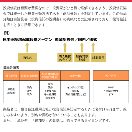
動
投資信託は種類が豊富なので、投資家がひと目で理解できるよう、投資信託協
し
会では統一した投資分類方法である「商品分類」を制定しています。この商品
ま
分類は目論見書（投資信託の説明書）の表紙などに記載されており、投資信託
す。
を選ぶときに活用できます。
本
文
に
移
動
し
ま
す。
フ
ッ
タ
情
報
に
移
商品名は、投資信託運用会社が投資信託を設定するときに名付けられます。親
動
しみやすいよう、別名や愛称が付いていることもあります。
し
また、「単位型」「追加型」の意味は、購入できるタイミングです。
ま
す。