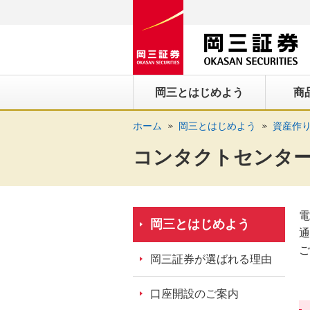
ペ
ペ
こ
ペ
こ
こ
ペ
こ
ー
ー
こ
ー
こ
こ
ー
の
ジ
ジ
か
ジ
か
か
ジ
ペ
の
内
ら
の
ら
ら
の
ー
先
を
ヘ
現
本
フ
終
ジ
岡三とはじめよう
商
頭
移
ッ
在
文
ッ
わ
の
に
動
ダ
地
に
タ
り
上
ホーム
岡三とはじめよう
資産作
な
す
情
に
な
情
に
部
り
る
報
な
り
報
な
へ
コンタクトセンタ
ま
た
に
り
ま
に
り
戻
す。
め
な
ま
す。
な
ま
り
の
り
す。
り
す。
ま
電
リ
ま
ま
す。
岡三とはじめよう
通
ン
す。
す。
ご
ク
岡三証券が選ばれる理由
で
す。
口座開設のご案内
ヘ