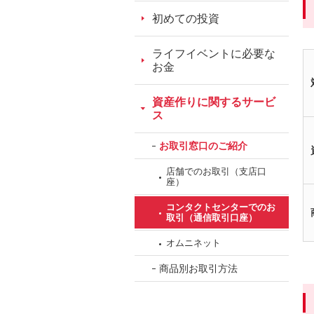
ッ
初めての投資
ダ
情
ライフイベントに必要な
報
お金
に
移
資産作りに関するサービ
動
ス
し
お取引窓口のご紹介
ま
す。
店舗でのお取引（支店口
座）
本
文
コンタクトセンターでのお
取引（通信取引口座）
に
移
オムニネット
動
商品別お取引方法
し
ま
す。