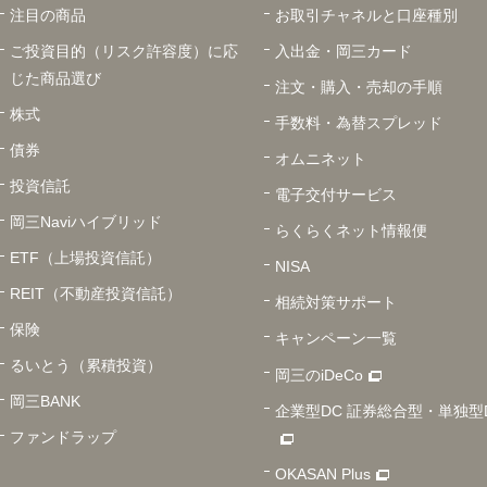
注目の商品
お取引チャネルと口座種別
ご投資目的（リスク許容度）に応
入出金・岡三カード
じた商品選び
注文・購入・売却の手順
株式
手数料・為替スプレッド
債券
オムニネット
投資信託
電子交付サービス
岡三Naviハイブリッド
らくらくネット情報便
ETF（上場投資信託）
NISA
REIT（不動産投資信託）
相続対策サポート
保険
キャンペーン一覧
るいとう（累積投資）
岡三のiDeCo
岡三BANK
企業型DC 証券総合型・単独型
ファンドラップ
OKASAN Plus