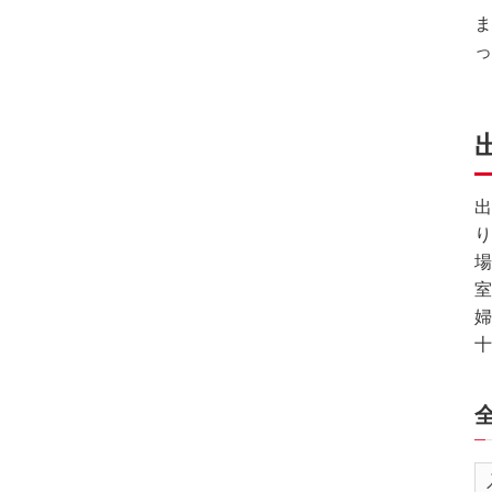
フ
ま
ッ
っ
タ
情
報
に
移
出
動
り
し
場
ま
室
す。
婦
十