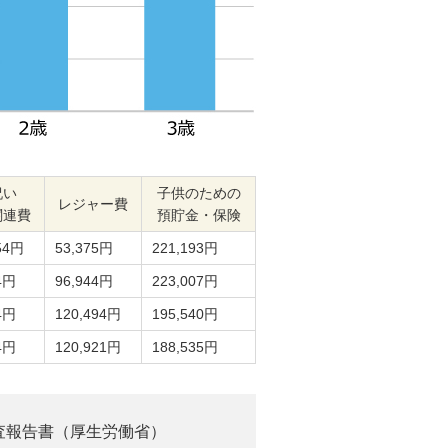
祝い
子供のための
レジャー費
関連費
預貯金・保険
54円
53,375円
221,193円
4円
96,944円
223,007円
4円
120,494円
195,540円
4円
120,921円
188,535円
調査報告書（厚生労働省）