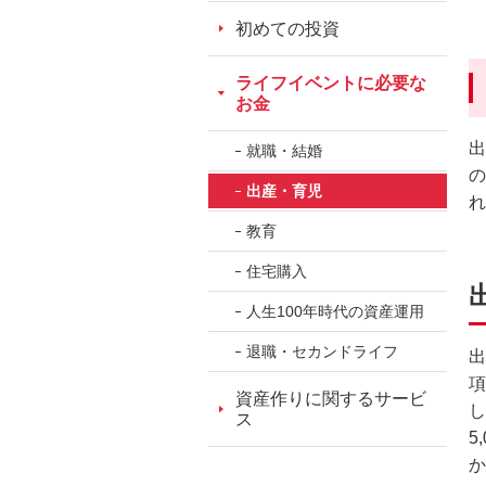
ッ
初めての投資
ダ
情
ライフイベントに必要な
報
お金
に
出
移
就職・結婚
の
動
出産・育児
れ
し
教育
ま
す。
住宅購入
本
人生100年時代の資産運用
文
に
退職・セカンドライフ
出
移
項
動
資産作りに関するサービ
し
ス
し
5
ま
か
す。