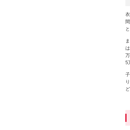
衣
間
と
ま
は
万
5
子
り
ど