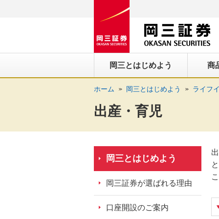
ペ
ペ
こ
ペ
こ
こ
ペ
こ
ー
ー
こ
ー
こ
こ
ー
の
ジ
ジ
か
ジ
か
か
ジ
ペ
の
内
ら
の
ら
ら
の
ー
先
を
ヘ
現
本
フ
終
ジ
岡三とはじめよう
商
頭
移
ッ
在
文
ッ
わ
の
に
動
ダ
地
に
タ
り
上
ホーム
岡三とはじめよう
ライフ
な
す
情
に
な
情
に
部
り
る
報
な
り
報
な
へ
出産・育児
ま
た
に
り
ま
に
り
戻
す。
め
な
ま
す。
な
ま
り
の
り
す。
り
す。
ま
出
リ
ま
ま
す。
岡三とはじめよう
と
ン
す。
す。
こ
ク
岡三証券が選ばれる理由
で
す。
口座開設のご案内
ヘ