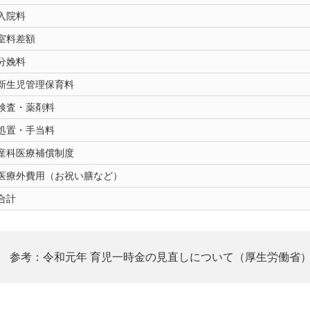
入院料
室料差額
分娩料
新生児管理保育料
検査・薬剤料
処置・手当料
産科医療補償制度
医療外費用（お祝い膳など）
合計
参考：令和元年 育児一時金の見直しについて（厚生労働省