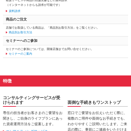
取扱サービスや商品の目論見書などの資料請求
動
（インターネットからも請求が可能です）
し
資料請求
ま
商品のご注文
す。
本
店舗でお取扱している商品は、「商品別お取引方法」をご覧ください。
文
商品別お取引方法
に
セミナーへのご参加
移
動
セミナーのご参加については、開催店舗までお問い合せください。
セミナーのご案内
し
ま
す。
フ
ッ
特徴
タ
情
報
コンサルティングサービスが受
に
けられます
面倒な手続きもワンストップ
移
動
専任の担当者がお客さまのご要望をお
窓口でご要望をお伝えいただく際に、
し
聞きし、ご自身のライフプランにあっ
複数のご用件や面倒なお手続きでも、
ま
た資産運用方法をご提案します。
わかりやすくご説明いたします。ご来
す。
店の際に、事前にご連絡をいただけま