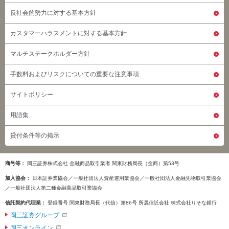
反社会的勢力に対する基本方針
カスタマーハラスメントに対する基本方針
マルチステークホルダー方針
手数料およびリスクについての重要な注意事項
サイトポリシー
用語集
貸付条件等の掲示
商号等
岡三証券株式会社 金融商品取引業者 関東財務局長（金商）第53号
加入協会
日本証券業協会／一般社団法人資産運用業協会／一般社団法人金融先物取引業協会
／一般社団法人第二種金融商品取引業協会
信託契約代理業
登録番号 関東財務局長（代信）第86号 所属信託会社 株式会社りそな銀行
岡三証券グループ
岡三オンライン