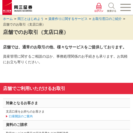
ペ
ペ
こ
ペ
こ
こ
ペ
こ
ー
ー
こ
ー
こ
こ
ー
の
ジ
ジ
か
ジ
か
か
ジ
ペ
ホーム
岡三とはじめよう
資産作りに関するサービス
お取引窓口のご紹介
の
内
ら
の
ら
ら
の
ー
店舗でのお取引（支店口座）
先
を
ヘ
現
本
フ
終
ジ
頭
移
ッ
在
文
ッ
わ
の
店舗でのお取引（支店口座）
に
動
ダ
地
に
タ
り
上
な
す
情
に
な
情
に
部
店舗では、通常のお取引の他、様々なサービスをご提供しております。
り
る
報
な
り
報
な
へ
ま
た
に
り
ま
に
り
戻
資産管理に関するご相談のほか、事務処理関係のお手続きも承ります。お気軽
す。
め
な
ま
す。
な
ま
り
にお立ち寄りください。
の
り
す。
り
す。
ま
リ
ま
ま
す。
ン
す。
す。
ク
で
店舗でご利用いただけるお取引
す。
ヘ
対象となるお客さま
ッ
ダ
支店口座をお持ちのお客さま
情
口座開設のご案内
報
資料のご請求
に
移