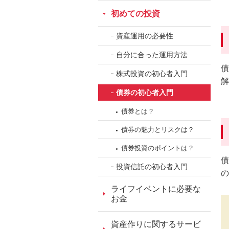
ッ
初めての投資
ダ
情
資産運用の必要性
報
自分に合った運用方法
に
債
移
株式投資の初心者入門
解
動
債券の初心者入門
し
ま
債券とは？
す。
債券の魅力とリスクは？
本
文
債券投資のポイントは？
債
に
投資信託の初心者入門
の
移
動
ライフイベントに必要な
お金
し
ま
資産作りに関するサービ
す。