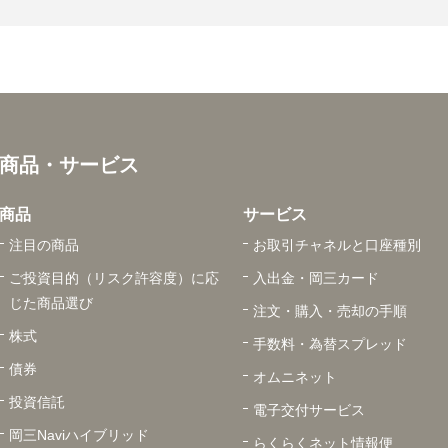
商品・サービス
商品
サービス
注目の商品
お取引チャネルと口座種別
ご投資目的（リスク許容度）に応
入出金・岡三カード
じた商品選び
注文・購入・売却の手順
株式
手数料・為替スプレッド
債券
オムニネット
投資信託
電子交付サービス
岡三Naviハイブリッド
らくらくネット情報便