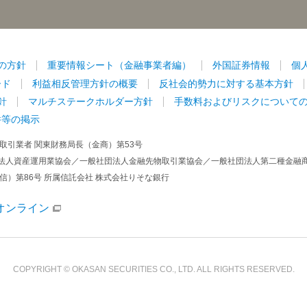
の方針
重要情報シート（金融事業者編）
外国証券情報
個
ード
利益相反管理方針の概要
反社会的勢力に対する基本方針
針
マルチステークホルダー方針
手数料およびリスクについて
件等の掲示
取引業者 関東財務局長（金商）第53号
法人資産運用業協会／一般社団法人金融先物取引業協会／一般社団法人第二種金融
信）第86号 所属信託会社 株式会社りそな銀行
オンライン
COPYRIGHT © OKASAN SECURITIES CO., LTD. ALL RIGHTS RESERVED.