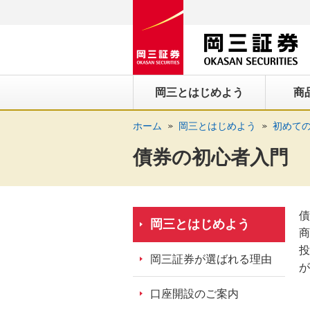
ペ
ペ
こ
ペ
こ
こ
ペ
こ
ー
ー
こ
ー
こ
こ
ー
の
ジ
ジ
か
ジ
か
か
ジ
ペ
の
内
ら
の
ら
ら
の
ー
先
を
ヘ
現
本
フ
終
ジ
岡三とはじめよう
商
頭
移
ッ
在
文
ッ
わ
の
に
動
ダ
地
に
タ
り
上
ホーム
岡三とはじめよう
初めて
な
す
情
に
な
情
に
部
り
る
報
な
り
報
な
へ
債券の初心者入門
ま
た
に
り
ま
に
り
戻
す。
め
な
ま
す。
な
ま
り
の
り
す。
り
す。
ま
債
リ
ま
ま
す。
岡三とはじめよう
商
ン
す。
す。
投
ク
岡三証券が選ばれる理由
が
で
す。
口座開設のご案内
ヘ