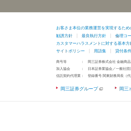
お客さま本位の業務運営を実現するため
勧誘方針
最良執行方針
倫理コ
カスタマーハラスメントに対する基本方
サイトポリシー
用語集
貸付条
商号等
岡三証券株式会社 金融商品
加入協会
日本証券業協会／一般社団
信託契約代理業
登録番号 関東財務局長（代
岡三証券グループ
岡三